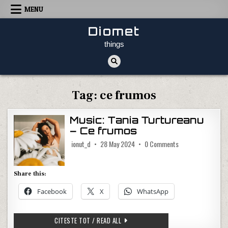
Skip to content
MENU
Diomet
things
Tag:
ce frumos
Music: Tania Turtureanu
– Ce frumos
on Music: Tania T
ionut_d
28 May 2024
0 Comments
Share this:
Facebook
X
WhatsApp
MUSIC: TANIA TURTUREANU – CE FRU
CITESTE TOT / READ ALL