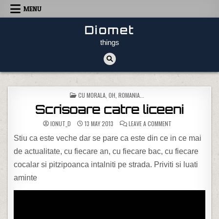
Skip to content
MENU
Diomet
things
POSTED IN
CU MORALA
,
OH, ROMANIA...
Scrisoare catre liceeni
ON SCRISOARE CATR
IONUT_D
13 MAY 2013
LEAVE A COMMENT
Stiu ca este veche dar se pare ca este din ce in ce mai
de actualitate, cu fiecare an, cu fiecare bac, cu fiecare
cocalar si pitzipoanca intalniti pe strada. Priviti si luati
aminte