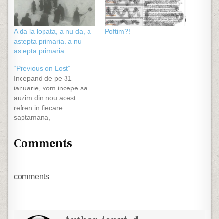
A da la lopata, a nu da, a
Poftim?!
astepta primaria, a nu
astepta primaria
“Previous on Lost”
Incepand de pe 31
ianuarie, vom incepe sa
auzim din nou acest
refren in fiecare
saptamana,
bolborosindu-i la fiecare
final ramas in eter pe
Comments
producatori si urandu-le
cele bune la fiecare
episod nou. Am ocolist
mult timp serialul Lost,
comments
crezand ca este "expirat"
si ca actiunea se invarte
in jurul…