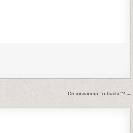
oube, si ca de obicei,
pe 30 iulie cam din motive pe care le
it de ceva funny. Nu a
gasiti 2 posturi mai inapoi. Ne oprim
sa mancam ceva…
Ce inseamna “o bucla”? →