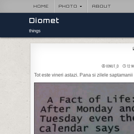
Skip to content
HOME
PHOTO
ABOUT
Diomet
things
IONUT_D
12 N
Tot este vineri astazi. Pana si zilele saptaman