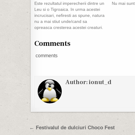
Este rezultatul imperecherii dintre un
Nu mai sunt 
Leu si o Tigroaica. In urma acestei
incrucisari, nefiresti as spune, natura
nu a mai stiut unde/cand sa
opreasca cresterea acestei creaturi.
Si o parodie daca vreti (photoshop
rules :) )
Comments
comments
Author:
ionut_d
Post navigation
← Festivalul de dulciuri Choco Fest