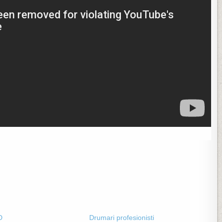
D
Drumari profesionisti