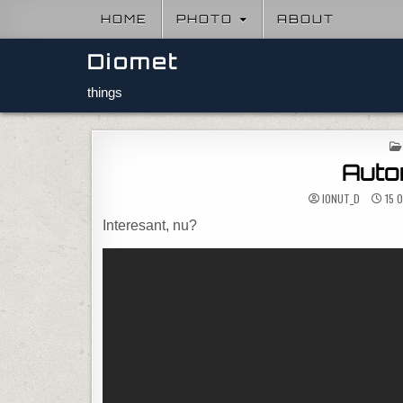
Skip to content
HOME
PHOTO
ABOUT
Diomet
things
Auto
IONUT_D
15 
Interesant, nu?