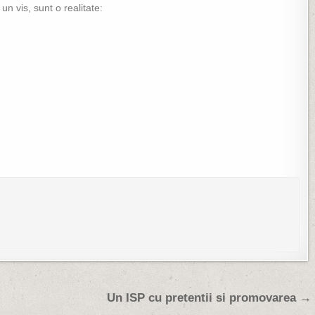
un vis, sunt o realitate:
Un ISP cu pretentii si promovarea →