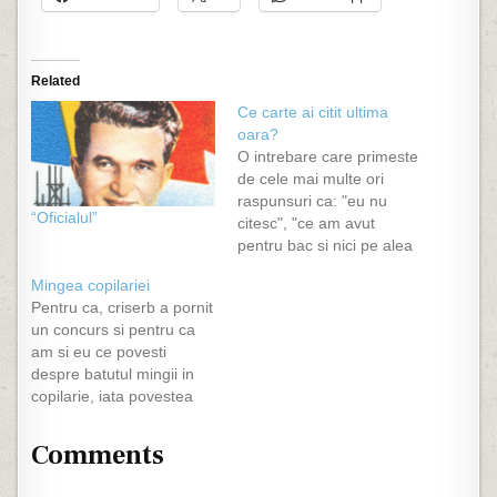
Related
Ce carte ai citit ultima
oara?
O intrebare care primeste
de cele mai multe ori
raspunsuri ca: "eu nu
“Oficialul”
citesc", "ce am avut
pentru bac si nici pe alea
integral", "eu ma uit la
Mingea copilariei
filme", "nu am timp", "ma
Pentru ca, criserb a pornit
joc mai bine pe
un concurs si pentru ca
calculator", "stau pe net",
am si eu ce povesti
"Punguta cu 2 bani" si
despre batutul mingii in
asa mai departe. Mie…
copilarie, iata povestea
mea :) Fac parte dintr-o
generatie de nostalgici,
Comments
generatie ce a avut parte
de o copilarie ce nu a iesit