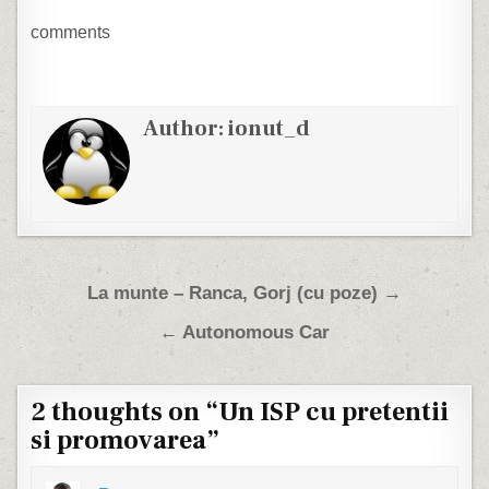
din litera unei definitii
daca aceasta ar exista,…
comments
Author:
ionut_d
Post navigation
La munte – Ranca, Gorj (cu poze) →
← Autonomous Car
2 thoughts on “
Un ISP cu pretentii
si promovarea
”