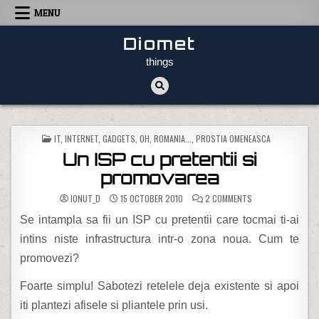
Skip to content
MENU
Diomet
things
POSTED IN
IT, INTERNET, GADGETS
,
OH, ROMANIA...
,
PROSTIA OMENEASCA
Un ISP cu pretentii si
promovarea
ON UN ISP CU PRE
IONUT_D
15 OCTOBER 2010
2 COMMENTS
Se intampla sa fii un ISP cu pretentii care tocmai ti-ai
intins niste infrastructura intr-o zona noua. Cum te
promovezi?
Foarte simplu! Sabotezi retelele deja existente si apoi
iti plantezi afisele si pliantele prin usi.