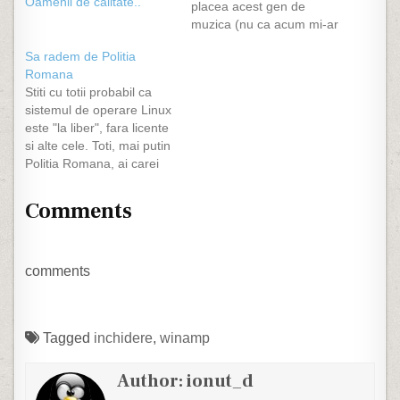
Oamenii de calitate..
placea acest gen de
muzica (nu ca acum mi-ar
placea prea mult), dar
Sa radem de Politia
decat manele mai bine
Romana
hip-hip. A inceput sa o
Stiti cu totii probabil ca
cante winamp-ul care
sistemul de operare Linux
avea shuffle-ul activat.
este "la liber", fara licente
So, BUG Mafia - Un doi…
si alte cele. Toti, mai putin
Politia Romana, ai carei
specialisti IT sunt si mai
plop decat se pare.
Comments
DÄƒÄƒÄƒ, sunt nepotii lu
sefu' nu stiu care care "se
pricepe" sa instaleze
winamp, deci prin
comments
definitie…
Tagged
inchidere
,
winamp
Author:
ionut_d