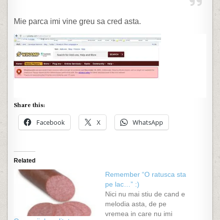
Mie parca imi vine greu sa cred asta.
Share this:
Facebook
X
WhatsApp
Related
Remember “O ratusca sta
pe lac…” :)
Nici nu mai stiu de cand e
melodia asta, de pe
vremea in care nu imi