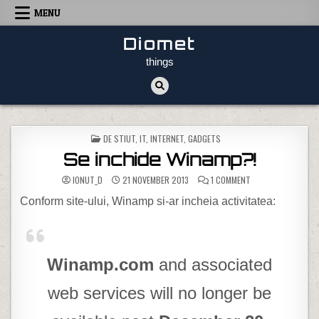
Skip to content
MENU
Diomet
things
POSTED IN
DE STIUT
,
IT, INTERNET, GADGETS
Se inchide Winamp?!
ON SE INCHIDE WIN
IONUT_D
21 NOVEMBER 2013
1 COMMENT
Conform site-ului, Winamp si-ar incheia activitatea:
Winamp.com
and associated
web services will no longer be