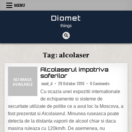
Skip to content
MENU
Diomet
things
Tag:
alcolaser
Alcolaserul impotriva
soferilor
on Alcolaserul 
ionut_d
28 October 2010
0 Comments
Cu ocazia unei expozitii internationale
de echipamente si sisteme de
securitate utilizate de politie ce a avut loc la Moscova, a
fost prezentat si Alcolaserul. Minunea ruseasca poate
detecta de la distanta vaporii de alcool chiar si daca
masina ruleaza cu 120km/h. De asemenea, nu