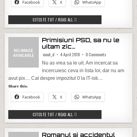
Facebook
X
WhatsApp
O “VIATA MAI BUNA” INCEPE CU CEI 7 A
CITESTE TOT / READ ALL
Primisiuni PSD, sa nu le
uitam zic…
on Primisiuni PSD, 
ionut_d
4 April 2018
0 Comments
Nu as vrea sa le uit. Am incercat sa
incercuiesc ceva in lista lor, dar nu am
avut pix… Cat despre impozitul 0 la IT-isti…
Share this:
Facebook
X
WhatsApp
PRIMISIUNI PSD, SA NU LE UITAM ZIC…
CITESTE TOT / READ ALL
Romanul si accidentul