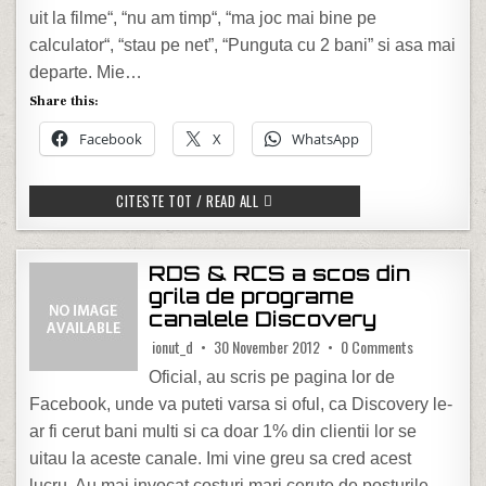
uit la filme“, “nu am timp“, “ma joc mai bine pe
calculator“, “stau pe net”, “Punguta cu 2 bani” si asa mai
departe. Mie…
Share this:
Facebook
X
WhatsApp
CE CARTE AI CITIT ULTIMA OARA?
CITESTE TOT / READ ALL
RDS & RCS a scos din
grila de programe
canalele Discovery
on RDS & RCS
ionut_d
30 November 2012
0 Comments
Oficial, au scris pe pagina lor de
Facebook, unde va puteti varsa si oful, ca Discovery le-
ar fi cerut bani multi si ca doar 1% din clientii lor se
uitau la aceste canale. Imi vine greu sa cred acest
lucru. Au mai invocat costuri mari cerute de posturile