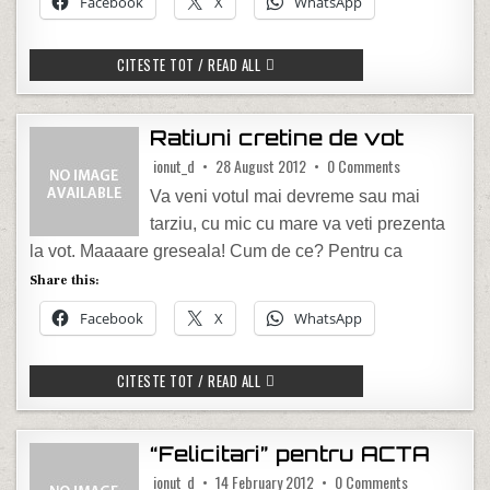
Facebook
X
WhatsApp
ASFALTARI DEGEABA
CITESTE TOT / READ ALL
Ratiuni cretine de vot
on Ratiuni creti
ionut_d
28 August 2012
0 Comments
Va veni votul mai devreme sau mai
tarziu, cu mic cu mare va veti prezenta
la vot. Maaaare greseala! Cum de ce? Pentru ca
Share this:
Facebook
X
WhatsApp
RATIUNI CRETINE DE VOT
CITESTE TOT / READ ALL
“Felicitari” pentru ACTA
on “Felicitari
ionut_d
14 February 2012
0 Comments