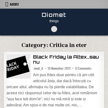
Skip to content
MENU
Diomet
things
Category:
Critica in eter
Black Friday la Altex…sau
nu
on Black Frid
ionut_d
10 November 2021
0 Comments
Am pus Altex doar pentru că am citit
articolul ăsta, dar dacă înlocuiți cu
oricare altul, afirmația nu își pierde valabilitatea. De
aceea nici răspunsul celor de la Altex, acel românism
“așa face toți dom’le“, nici nu mă miră și este și
adevărat. Am spus-o de mai multe ori, noi,…