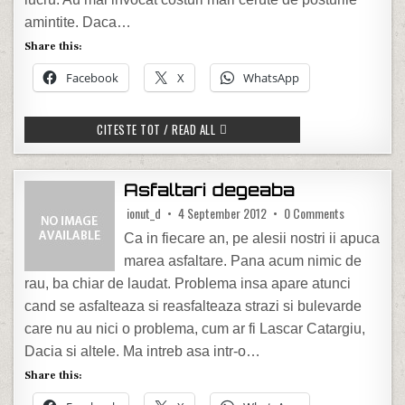
amintite. Daca…
Share this:
Facebook
X
WhatsApp
RDS & RCS A SCOS DIN GRILA DE PRO
CITESTE TOT / READ ALL
Asfaltari degeaba
on Asfaltari
ionut_d
4 September 2012
0 Comments
Ca in fiecare an, pe alesii nostri ii apuca
marea asfaltare. Pana acum nimic de
rau, ba chiar de laudat. Problema insa apare atunci
cand se asfalteaza si reasfalteaza strazi si bulevarde
care nu au nici o problema, cum ar fi Lascar Catargiu,
Dacia si altele. Ma intreb asa intr-o…
Share this: