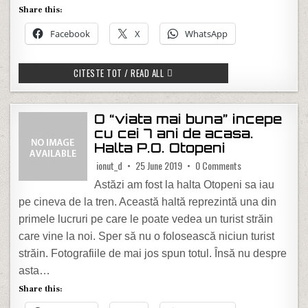
Share this:
Facebook
X
WhatsApp
BLACK FRIDAY LA ALTEX…SAU NU
CITESTE TOT / READ ALL
O “viata mai buna” incepe
cu cei 7 ani de acasa.
Halta P.O. Otopeni
on O “viata mai bun
ionut_d
25 June 2019
0 Comments
Astăzi am fost la halta Otopeni sa iau
pe cineva de la tren. Această haltă reprezintă una din
primele lucruri pe care le poate vedea un turist străin
care vine la noi. Sper să nu o folosească niciun turist
străin. Fotografiile de mai jos spun totul. Însă nu despre
asta…
Share this: