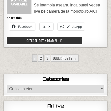
Se intampla aseara. Inca puteti vedea
live pe camera de la mobotix.ro AICI
Share this:
Facebook
X
WhatsApp
“FELICITARI” PENTRU ACTA
CITESTE TOT / READ ALL
POSTS PAGINATION
1
2
3
OLDER POSTS →
Categories
Categories
Arhive