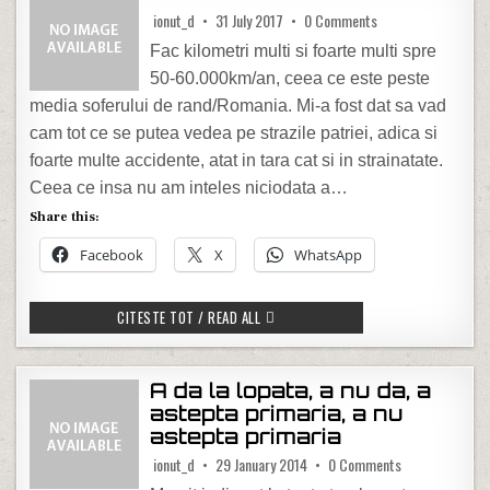
on Romanul si accid
ionut_d
31 July 2017
0 Comments
Fac kilometri multi si foarte multi spre
50-60.000km/an, ceea ce este peste
media soferului de rand/Romania. Mi-a fost dat sa vad
cam tot ce se putea vedea pe strazile patriei, adica si
foarte multe accidente, atat in tara cat si in strainatate.
Ceea ce insa nu am inteles niciodata a…
Share this:
Facebook
X
WhatsApp
ROMANUL SI ACCIDENTUL
CITESTE TOT / READ ALL
A da la lopata, a nu da, a
astepta primaria, a nu
astepta primaria
on A da la lopat
ionut_d
29 January 2014
0 Comments