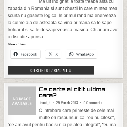
Ma uit indignat la toata treaba asta cu
zapada din Romania si sunt chestii in care mintea mea
scurta nu gaseste logica. In primul rand ma enerveaza
la culme aia de asteapta sa vina primaria sa le sape
trotuarul si sa le deszapezeasca masina. Chiar am avut
o discutie aprinsa…
Share this:
Facebook
X
WhatsApp
A DA LA LOPATA, A NU DA, A ASTEPTA 
CITESTE TOT / READ ALL
Ce carte ai citit ultima
oara?
on Ce carte ai ci
ionut_d
29 March 2013
0 Comments
O intrebare care primeste de cele mai
multe ori raspunsuri ca: “eu nu citesc“,
“ce am avut pentru bac si nici pe alea integral“, “eu ma