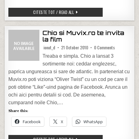
CAUCIUCURI DE IARNA SAU AMENDA
CITESTE TOT / READ ALL
Chio si Muvix.ro te invita
la film
on Chio si Muvix
ionut_d
21 October 2010
0 Comments
Treaba e simpla. Chio a lansat 3
sortimente noi: ceddar englezesc,
paprica ungureasca si sare de atlantic. In parteneriat cu
Muvix.ro poti viziona “Oliver Twist” cu un cod pe care il
poti obtine “Like”-uind pagina de Facebook. Arunca un
ochi aici pentru detalii si cod. De asemenea,
cumparand noile Chio,…
Share this:
Facebook
X
WhatsApp