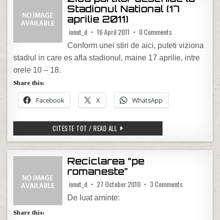
Stadionul National (17
aprilie 2011)
on Ziua portilor de
ionut_d
16 April 2011
0 Comments
Conform unei stiri de aici, puteti viziona
stadiul in care es afla stadionul, maine 17 aprilie, intre
orele 10 – 18.
Share this:
Facebook
X
WhatsApp
ZIUA PORTILOR DESCHIDE LA STADIONUL
CITESTE TOT / READ ALL
Reciclarea “pe
romaneste”
on Reciclarea
ionut_d
27 October 2010
3 Comments
De luat aminte:
Share this: