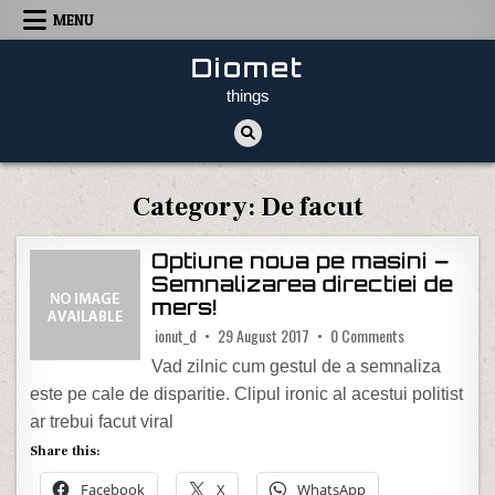
Skip to content
MENU
Diomet
things
Category:
De facut
Optiune noua pe masini –
Semnalizarea directiei de
mers!
on Optiune noua
ionut_d
29 August 2017
0 Comments
Vad zilnic cum gestul de a semnaliza
este pe cale de disparitie. Clipul ironic al acestui politist
ar trebui facut viral
Share this:
Facebook
X
WhatsApp