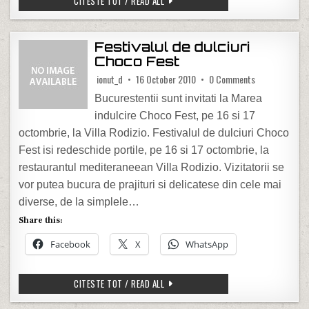
CHIO SI MUVIX.RO TE INVITA LA FILM
CITESTE TOT / READ ALL
Festivalul de dulciuri
Choco Fest
on Festivalul d
ionut_d
16 October 2010
0 Comments
Bucurestentii sunt invitati la Marea
indulcire Choco Fest, pe 16 si 17
octombrie, la Villa Rodizio. Festivalul de dulciuri Choco
Fest isi redeschide portile, pe 16 si 17 octombrie, la
restaurantul mediteraneean Villa Rodizio. Vizitatorii se
vor putea bucura de prajituri si delicatese din cele mai
diverse, de la simplele…
Share this:
Facebook
X
WhatsApp
FESTIVALUL DE DULCIURI CHOCO FEST
CITESTE TOT / READ ALL