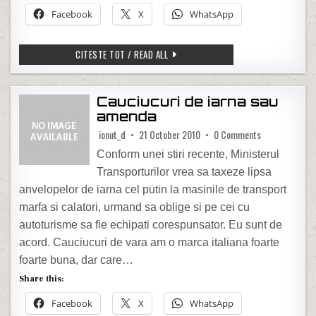
Facebook
X
WhatsApp
RECICLAREA “PE ROMANESTE”
CITESTE TOT / READ ALL
Cauciucuri de iarna sau
amenda
on Cauciucuri 
ionut_d
21 October 2010
0 Comments
Conform unei stiri recente, Ministerul
Transporturilor vrea sa taxeze lipsa
anvelopelor de iarna cel putin la masinile de transport
marfa si calatori, urmand sa oblige si pe cei cu
autoturisme sa fie echipati corespunsator. Eu sunt de
acord. Cauciucuri de vara am o marca italiana foarte
foarte buna, dar care…
Share this:
Facebook
X
WhatsApp