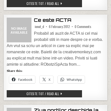
WWW.SALVEAZACRACIUNUL.RO
CITESTE TOT / READ ALL
Ce este ACTA
on Ce este ACT
ionut_d
6 February 2012
0 Comments
Probabil ati auzit de ACTA si cel mai
probabil stiti in mare despre ce e vorba.
Am vrut sa scriu un articol in care sa explic mai pe
romaneste ce este. Baietii de la creativemonkeyz.com
au explicat mult mai bine intr-un video. Priviti si luati
aminte si atitudine: RObotziSpActa from…
Share this:
Facebook
X
WhatsApp
CE ESTE ACTA
CITESTE TOT / READ ALL
Ziua portilor deschide la