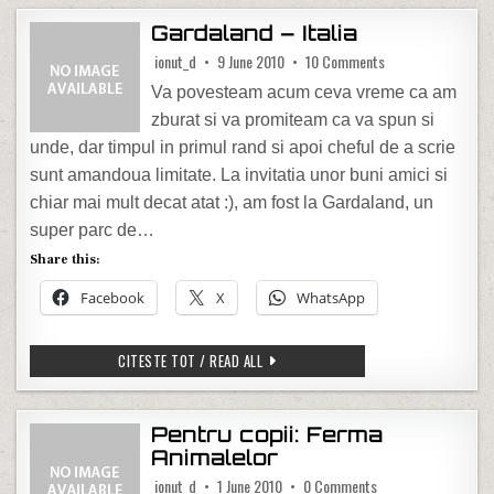
Gardaland – Italia
on Gardaland – Ital
ionut_d
9 June 2010
10 Comments
Va povesteam acum ceva vreme ca am
zburat si va promiteam ca va spun si
unde, dar timpul in primul rand si apoi cheful de a scrie
sunt amandoua limitate. La invitatia unor buni amici si
chiar mai mult decat atat :), am fost la Gardaland, un
super parc de…
Share this:
Facebook
X
WhatsApp
GARDALAND – ITALIA
CITESTE TOT / READ ALL
Pentru copii: Ferma
Animalelor
on Pentru copii: Fer
ionut_d
1 June 2010
0 Comments