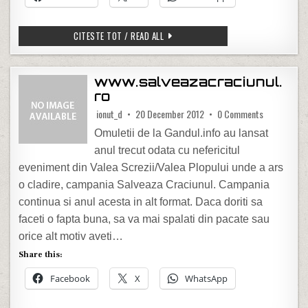
OPTIUNE NOUA PE MASINI – SEMNALIZA
CITESTE TOT / READ ALL
www.salveazacraciunul.
ro
on www.salve
ionut_d
20 December 2012
0 Comments
Omuletii de la Gandul.info au lansat
anul trecut odata cu nefericitul
eveniment din Valea Screzii/Valea Plopului unde a ars
o cladire, campania Salveaza Craciunul. Campania
continua si anul acesta in alt format. Daca doriti sa
faceti o fapta buna, sa va mai spalati din pacate sau
orice alt motiv aveti…
Share this:
Facebook
X
WhatsApp