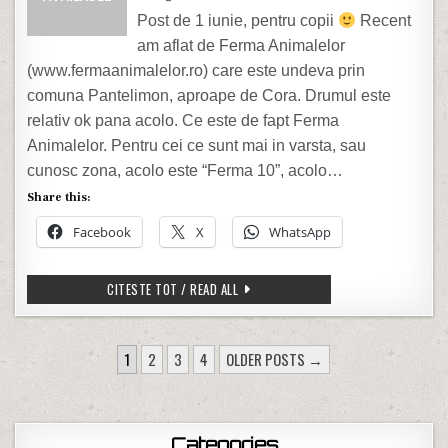
Post de 1 iunie, pentru copii
Recent
am aflat de Ferma Animalelor
(www.fermaanimalelor.ro) care este undeva prin
comuna Pantelimon, aproape de Cora. Drumul este
relativ ok pana acolo. Ce este de fapt Ferma
Animalelor. Pentru cei ce sunt mai in varsta, sau
cunosc zona, acolo este “Ferma 10”, acolo…
Share this:
Facebook
X
WhatsApp
PENTRU COPII: FERMA ANIMALELOR
CITESTE TOT / READ ALL
POSTS PAGINATION
1
2
3
4
OLDER POSTS →
Categories