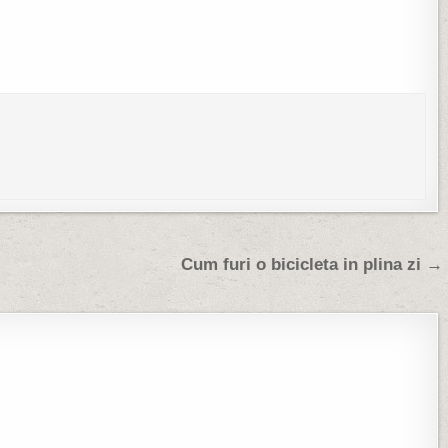
Cum furi o bicicleta in plina zi →