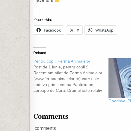
Have fun!
Share this:
Facebook
X
WhatsApp
Related
Pentru copii: Ferma Animalelor
Post de 1 iunie, pentru copii :)
Recent am aflat de Ferma Animalelor
(www.fermaanimalelor.ro) care este
undeva prin comuna Pantelimon,
aproape de Cora. Drumul este relativ
ok pana acolo. Ce este de fapt
Goodbye iP
Ferma Animalelor. Pentru cei ce sunt
mai in varsta, sau cunosc zona,
acolo este "Ferma 10", acolo…
Comments
comments