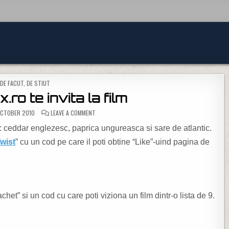
POSTED IN
DE FACUT
,
DE STIUT
.ro te invita la film
ON CHIO SI MUVIX.RO TE INVITA LA FILM
OCTOBER 2010
LEAVE A COMMENT
: ceddar englezesc, paprica ungureasca si sare de atlantic.
Twist
” cu un cod pe care il poti obtine “Like”-uind pagina de
pachet” si un cod cu care poti viziona un film dintr-o lista de 9.