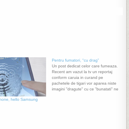
Pentru fumatori, “cu drag”
Un post dedicat celor care fumeaza.
Recent am vazut la tv un reportaj
conform caruia in curand pe
pachetele de tigari vor aparea niste
imagini "dragute" cu ce "bunatati" ne
poate aduce fumatul. Niste detalii
hone, hello Samsung
aici. De asemenea, mai jos sunt
doua filmulete cu niste experimente,
unul din ele putand…