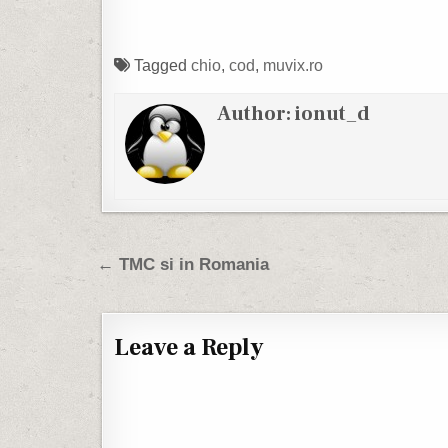
Tagged
chio
,
cod
,
muvix.ro
Author:
ionut_d
Post navigation
← TMC si in Romania
Leave a Reply