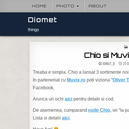
Skip to content
HOME
PHOTO
ABOUT
Diomet
things
Chio si Muvix
IONUT_D
21 
Treaba e simpla. Chio a lansat 3 sortimente noi
In parteneriat cu
Muvix.ro
poti viziona “
Oliver 
Facebook.
Arunca un ochi
aici
pentru detalii si cod.
De asemenea, cumparand
noile Chio
, iei “la 
Lista si detalii
aici
.