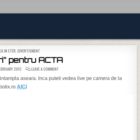
D IN
CA IN ETER
,
DIVERTISMENT
ari” pentru ACTA
ON “FELICITARI” PENTRU ACTA
EBRUARY 2012
LEAVE A COMMENT
intampla aseara. Inca puteti vedea live pe camera de la
otix.ro
AICI