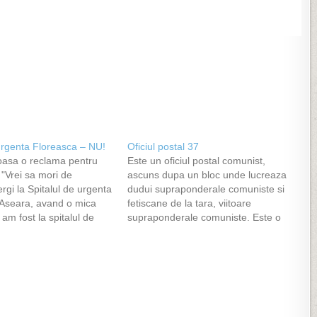
 urgenta Floreasca – NU!
Oficiul postal 37
coasa o reclama pentru
Este un oficiul postal comunist,
. "Vrei sa mori de
ascuns dupa un bloc unde lucreaza
gi la Spitalul de urgenta
dudui supraponderale comuniste si
 Aseara, avand o mica
fetiscane de la tara, viitoare
am fost la spitalul de
supraponderale comuniste. Este o
reasca. Ajungem noi
incinta veche cu miros vechi cu
rgem la receptie unde o
imprimate matriciale si cu mobila
trimite la "Triaj" la
scorojita de pe vremuri apuse.
explicam…
Primesc aseara un aviz care ma
notifica sa merg sa…