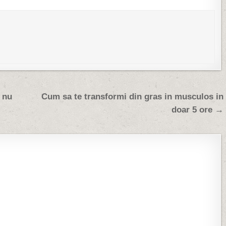
 nu
Cum sa te transformi din gras in musculos in
doar 5 ore →