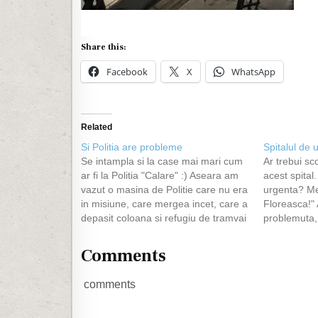
Share this:
Facebook
X
WhatsApp
Related
Si Politia are probleme
Spitalul de
Se intampla si la case mai mari cum
Ar trebui s
ar fi la Politia "Calare" :) Aseara am
acest spital
vazut o masina de Politie care nu era
urgenta? Mer
in misiune, care mergea incet, care a
Floreasca!"
depasit coloana si refugiu de tramvai
problemuta, 
si a trecut intersectia pe rosu, la fel
urgenta Flo
de incet si fara girofaruri.…
acolo si me
Comments
tipa acra ne 
intrare. Ii 
comments