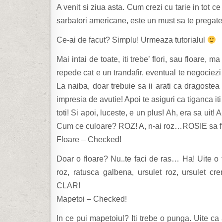
A venit si ziua asta. Cum crezi cu tarie in tot c
sarbatori americane, este un must sa te pregates
Ce-ai de facut? Simplu! Urmeaza tutorialul
Mai intai de toate, iti trebe’ flori, sau floare, ma 
repede cat e un trandafir, eventual te negociezi 
La naiba, doar trebuie sa ii arati ca dragostea
impresia de avutie! Apoi te asiguri ca tiganca 
toti! Si apoi, luceste, e un plus! Ah, era sa uit!
Cum ce culoare? ROZ! A, n-ai roz…ROSIE sa fie! 
Floare – Checked!
Doar o floare? Nu..te faci de ras… Ha! Uite o 
roz, ratusca galbena, ursulet roz, ursulet 
CLAR!
Mapetoi – Checked!
In ce pui mapetoiul? Iti trebe o punga. Uite ca