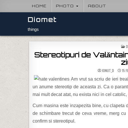
Skip to content
HOME
PHOTO
ABOUT
Diomet
things
P
D
Stereotipuri de Valăntai
zi
IONUT_D
15 F
Am vrut sa scriu de ieri tre
un anume stereotip de aceasta zi. Ca o parantez
mai mult decat atat, nu exista nici in cel catolic
Cum masina este inzapezita bine, cu clapeta de 
de schimbare trecut de ceva vreme, merg cu 
confirm si stereotipul.