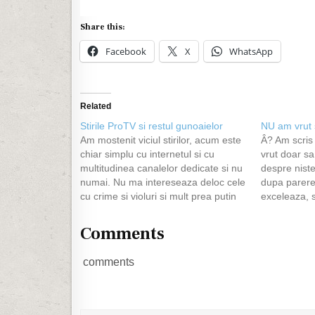
Share this:
Facebook
X
WhatsApp
Related
Stirile ProTV si restul gunoaielor
NU am vrut 
Am mostenit viciul stirilor, acum este
Â? Am scris
chiar simplu cu internetul si cu
vrut doar s
multitudinea canalelor dedicate si nu
despre niste
numai. Nu ma intereseaza deloc cele
dupa parere
cu crime si violuri si mult prea putin
exceleaza, 
stirile politice. Marea batalie pe cablu
vrut sa se aj
in preferintele mele era antena 1 si
comentariil
Comments
protv, stirile de la ora 19.…
comments