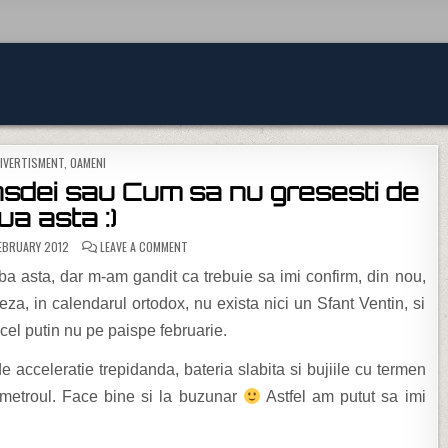
OSTED IN
IVERTISMENT
,
OAMENI
nsdei sau Cum sa nu gresesti de
ua asta :)
ON STEREOTIPURI DE VALĂNTAINSDEI SAU CUM SA NU 
EBRUARY 2012
LEAVE A COMMENT
aba asta, dar m-am gandit ca trebuie sa imi confirm, din nou,
a, in calendarul ortodox, nu exista nici un Sfant Ventin, si
, cel putin nu pe paispe februarie.
acceleratie trepidanda, bateria slabita si bujiile cu termen
metroul. Face bine si la buzunar
Astfel am putut sa imi