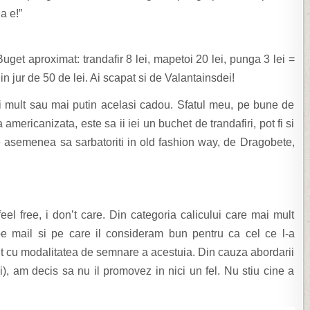
a e!”
 Buget aproximat: trandafir 8 lei, mapetoi 20 lei, punga 3 lei =
in jur de 50 de lei. Ai scapat si de Valantainsdei!
 mult sau mai putin acelasi cadou. Sfatul meu, pe bune de
americanizata, este sa ii iei un buchet de trandafiri, pot fi si
de asemenea sa sarbatoriti in old fashion way, de Dragobete,
 feel free, i don’t care. Din categoria calicului care mai mult
pe mail si pe care il consideram bun pentru ca cel ce l-a
mit cu modalitatea de semnare a acestuia. Din cauza abordarii
ci), am decis sa nu il promovez in nici un fel. Nu stiu cine a