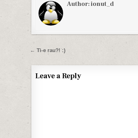
Author:
ionut_d
Post navigation
← Ti-e rau?! :)
Leave a Reply