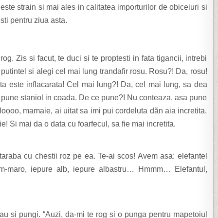
e este
strain si mai ales in calitatea importurilor de obiceiuri si
ti pentru ziua asta.
rog. Zis si facut, te duci si te proptesti in fata tigancii, intrebi
putintel si alegi cel mai lung trandafir rosu. Rosu?! Da, rosu!
 ta este inflacarata! Cel mai lung?! Da, cel mai lung, sa dea
iti pune staniol in coada. De ce pune?! Nu conteaza, asa pune
 Aloooo, mamaie, ai uitat sa imi pui cordeluta dăn aia incretita.
Si mai da o data cu foarfecul, sa fie mai incretita.
taraba cu chestii roz pe ea. Te-ai scos! Avem asa: elefantel
crem-maro, iepure alb, iepure albastru… Hmmm… Elefantul,
 au si pungi. “Auzi, da-mi te rog si o punga pentru mapetoiul