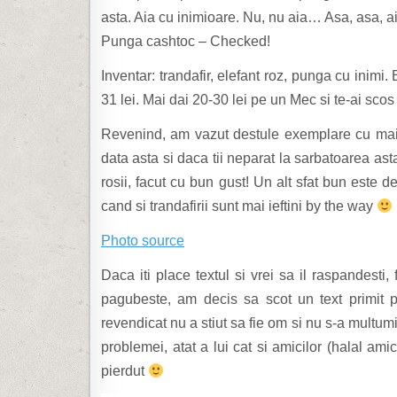
asta. Aia cu inimioare. Nu, nu aia… Asa, asa, ai
Punga cashtoc – Checked!
Inventar: trandafir, elefant roz, punga cu inimi.
31 lei. Mai dai 20-30 lei pe un Mec si te-ai scos 
Revenind, am vazut destule exemplare cu mai
data asta si daca tii neparat la sarbatoarea asta 
rosii, facut cu bun gust! Un alt sfat bun este 
cand si trandafirii sunt mai ieftini by the way
Photo source
Daca iti place textul si vrei sa il raspandesti,
pagubeste, am decis sa scot un text primit 
revendicat nu a stiut sa fie om si nu s-a multu
problemei, atat a lui cat si amicilor (halal ami
pierdut