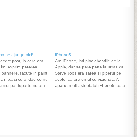
sa se ajunga aici!
iPhone5
 acest post, in care am
Am iPhone, imi plac chestiile de la
a imi exprim parerea
Apple, dar se pare pana la urma ca
 bannere, facute in paint
Steve Jobs era sarea si piperul pe
a mea si cu o idee ce nu
acolo, ca era omul cu viziunea. A
si nici pe departe nu am
aparut mult asteptatul iPhone5, asta
unga la ceva ca aici.(cititi
dupa ce foarte multi il doreau de anul
e) Nu am vrut sa se…
trecut cand dupa cum era si logic
trebuia…