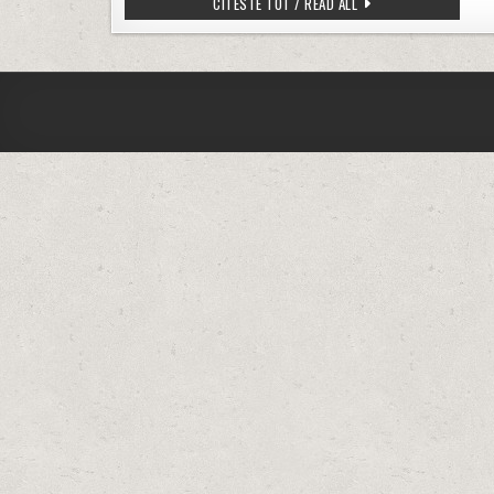
FLOAREA CADAVRU – 
CITESTE TOT / READ ALL