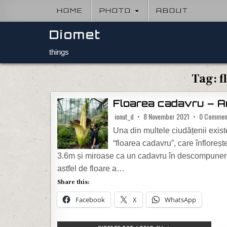
Skip to content
HOME
PHOTO
ABOUT
Diomet
things
Tag:
f
Floarea cadavru – A
ionut_d
8 November 2021
0 Commen
Una din multele ciudățenii exis
“floarea cadavru”, care înfloreș
3.6m și miroase ca un cadavru în descompunere
astfel de floare a…
Share this:
Facebook
X
WhatsApp