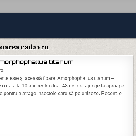
loarea cadavru
morphophallus titanum
on Floarea cadavru – Amorphophallus titanum
ts
tente este și această floare, Amorphophallus titanum –
te o dată la 10 ani pentru doar 48 de ore, ajunge la aproape
 pentru a atrage insectele care să polenizeze. Recent, o