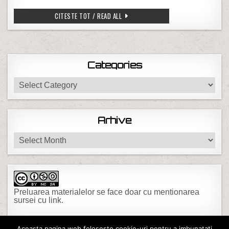
LA MULTI ANI DE MIHAIL SI GAVRIL!
CITESTE TOT / READ ALL
Categories
Categories
Arhive
Arhive
Preluarea materialelor se face doar cu mentionarea
sursei cu link.
Aceasta pagina web foloseste cookie-uri pentru a imbunatati