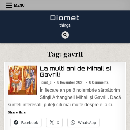
Skip to content
MENU
Diomet
things
Tag:
gavril
La multi ani de Mihail si
Gavril!
on La multi ani
ionut_d
8 November 2021
0 Comments
În fiecare an pe 8 noiembrie sărbătorim
Sfinții Arhangheli Mihail și Gavriil. Dacă
sunteți interesați, puteți citi mai multe despre ei aici.
Share this:
Facebook
X
WhatsApp