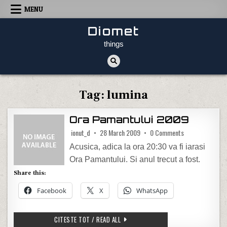
Skip to content
MENU
Diomet
things
Tag:
lumina
Ora Pamantului 2009
on Ora Pamantu
ionut_d
28 March 2009
0 Comments
Acusica, adica la ora 20:30 va fi iarasi
Ora Pamantului. Si anul trecut a fost.
Share this:
Facebook
X
WhatsApp
ORA PAMANTULUI 2009
CITESTE TOT / READ ALL