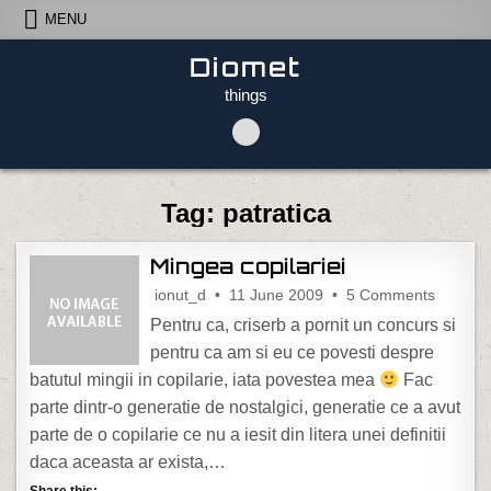
Skip to content
MENU
Diomet
things
Tag:
patratica
Mingea copilariei
on Minge
ionut_d
11 June 2009
5 Comments
Pentru ca, criserb a pornit un concurs si
pentru ca am si eu ce povesti despre
batutul mingii in copilarie, iata povestea mea
Fac
parte dintr-o generatie de nostalgici, generatie ce a avut
parte de o copilarie ce nu a iesit din litera unei definitii
daca aceasta ar exista,…