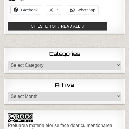
Share this:
Facebook
X
WhatsApp
MINGEA COPILARIEI
CITESTE TOT / READ ALL
Categories
Categories
Arhive
Arhive
Preluarea materialelor se face doar cu mentionarea