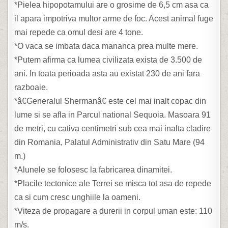
*Pielea hipopotamului are o grosime de 6,5 cm asa ca
il apara impotriva multor arme de foc. Acest animal fuge
mai repede ca omul desi are 4 tone.
*O vaca se imbata daca mananca prea multe mere.
*Putem afirma ca lumea civilizata exista de 3.500 de
ani. In toata perioada asta au existat 230 de ani fara
razboaie.
*â€Generalul Shermanâ€ este cel mai inalt copac din
lume si se afla in Parcul national Sequoia. Masoara 91
de metri, cu cativa centimetri sub cea mai inalta cladire
din Romania, Palatul Administrativ din Satu Mare (94
m.)
*Alunele se folosesc la fabricarea dinamitei.
*Placile tectonice ale Terrei se misca tot asa de repede
ca si cum cresc unghiile la oameni.
*Viteza de propagare a durerii in corpul uman este: 110
m/s.