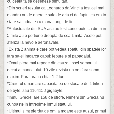
cu cealalta sa deseneze simultan.
*Din scrieri rezulta ca Leonardo da Vinci a fost cel mai
mandru nu de operele sale de arta ci de faptul ca era in
stare sa indoaie cu mana rangi de fier.
*Autostrazile din SUA asa au fost concepute ca din 5 in
5 mile au o portiune dreapta de cca 1 mila. Acolo pot
ateriza la nevoie aeronavale.
*Exista 2 animale care pot vedea spatiul din spatele lor
fara sa-si intoarca capul: iepurele si papagalul.
*Omul piere mai repede din cauza lipsei somnului
decat a mancatului. 10 zile rezista un om fara somn,
maxim. Fara hrana chiar 1-2 luni.
*Creierul uman are capacitatea de stocare de 1 trilion
de byte, sau 1164153 gigabyte.
*Imnul Greciei are 158 de strofe. Nimeni din Grecia nu
cunoaste in intregime inmul statului.
*Ultimul simt pierdut de om la moarte este auzul, primul