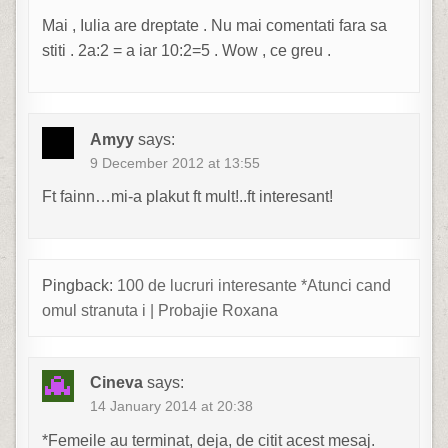
Mai , Iulia are dreptate . Nu mai comentati fara sa
stiti . 2a:2 = a iar 10:2=5 . Wow , ce greu .
Amyy
says:
9 December 2012 at 13:55
Ft fainn…mi-a plakut ft mult!..ft interesant!
Pingback:
100 de lucruri interesante *Atunci cand
omul stranuta i | Probajie Roxana
Cineva
says:
14 January 2014 at 20:38
*Femeile au terminat, deja, de citit acest mesaj.