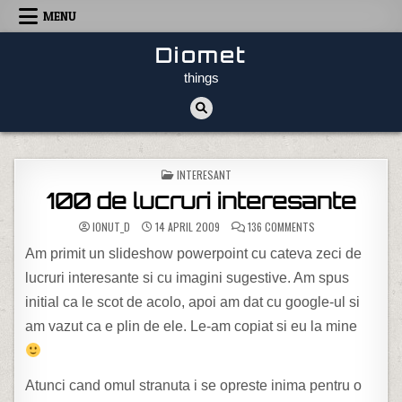
Skip to content
MENU
Diomet
things
POSTED IN
INTERESANT
100 de lucruri interesante
ON 100 DE LUCRURI
IONUT_D
14 APRIL 2009
136 COMMENTS
Am primit un slideshow powerpoint cu cateva zeci de
lucruri interesante si cu imagini sugestive. Am spus
initial ca le scot de acolo, apoi am dat cu google-ul si
am vazut ca e plin de ele. Le-am copiat si eu la mine
Atunci cand omul stranuta i se opreste inima pentru o