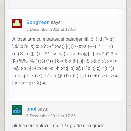
SongYeon
says:
3 December 2011 at 17:50
A fosat tare cu moartea si paianjeniii!!!:) :( :d :”> :((
\:d/ :x 8-| /:) :o :-? :-\ ” :-w ;) [-( :)>- #:-s (~~) **== *-:)
o:-) 3:-o :(|) :)) :-?? :-ss <):) =:) >:d< @};- [-o< ^:)^ #-o
$-) %%- %-( (%) (*) (:| 8-> 8-x 8-} :)] :-$ :-& :* :-\ :-< :>
:-@ :-b :-j :-l :p :-s :-c :-h :-t :| :o) :@) :^o ;)) ;;) =(( =))
=d> =p~ >-) >:) >:/ >:p @-) b-( b-) |-) l-) o-+ o-> o=> x(
[-x ~:> ~o) ~X( =;
unul
says:
6 December 2011 at 17:35
ptr toti cei confuzi…nu -127 grade c..ci grade