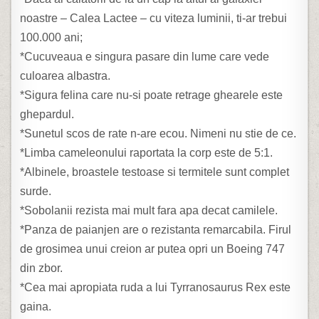
noastre – Calea Lactee – cu viteza luminii, ti-ar trebui
100.000 ani;
*Cucuveaua e singura pasare din lume care vede
culoarea albastra.
*Sigura felina care nu-si poate retrage ghearele este
ghepardul.
*Sunetul scos de rate n-are ecou. Nimeni nu stie de ce.
*Limba cameleonului raportata la corp este de 5:1.
*Albinele, broastele testoase si termitele sunt complet
surde.
*Sobolanii rezista mai mult fara apa decat camilele.
*Panza de paianjen are o rezistanta remarcabila. Firul
de grosimea unui creion ar putea opri un Boeing 747
din zbor.
*Cea mai apropiata ruda a lui Tyrranosaurus Rex este
gaina.