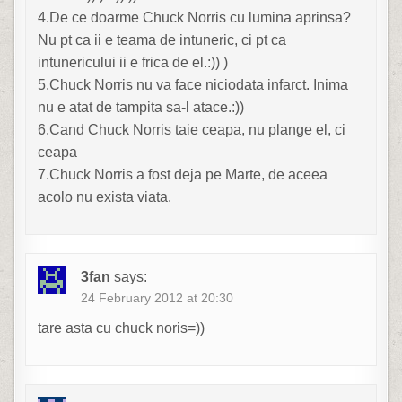
4.De ce doarme Chuck Norris cu lumina aprinsa?
Nu pt ca ii e teama de intuneric, ci pt ca
intunericului ii e frica de el.:)) )
5.Chuck Norris nu va face niciodata infarct. Inima
nu e atat de tampita sa-l atace.:))
6.Cand Chuck Norris taie ceapa, nu plange el, ci
ceapa
7.Chuck Norris a fost deja pe Marte, de aceea
acolo nu exista viata.
3fan
says:
24 February 2012 at 20:30
tare asta cu chuck noris=))