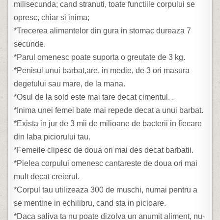
milisecunda; cand stranuti, toate functiile corpului se
opresc, chiar si inima;
*Trecerea alimentelor din gura in stomac dureaza 7
secunde.
*Parul omenesc poate suporta o greutate de 3 kg.
*Penisul unui barbat,are, in medie, de 3 ori masura
degetului sau mare, de la mana.
*Osul de la sold este mai tare decat cimentul. .
*Inima unei femei bate mai repede decat a unui barbat.
*Exista in jur de 3 mii de milioane de bacterii in fiecare
din laba piciorului tau.
*Femeile clipesc de doua ori mai des decat barbatii.
*Pielea corpului omenesc cantareste de doua ori mai
mult
decat creierul.
*Corpul tau utilizeaza 300 de muschi, numai pentru a
se mentine in echilibru, cand sta in picioare.
*Daca saliva ta nu poate dizolva un anumit aliment, nu-