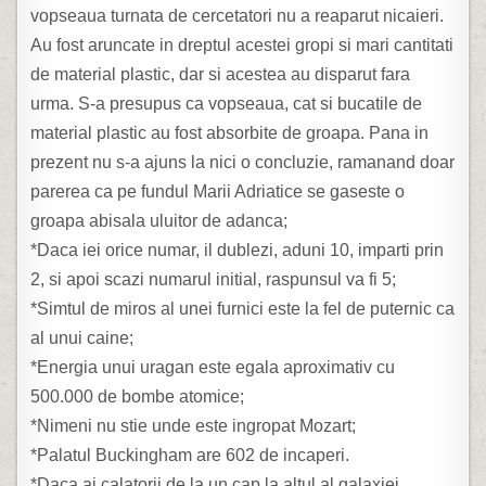
vopseaua turnata de cercetatori nu a reaparut nicaieri.
Au fost aruncate in dreptul acestei gropi si mari cantitati
de material plastic, dar si acestea au disparut fara
urma. S-a presupus ca vopseaua, cat si bucatile de
material plastic au fost absorbite de groapa. Pana in
prezent nu s-a ajuns la nici o concluzie, ramanand doar
parerea ca pe fundul Marii Adriatice se gaseste o
groapa abisala uluitor de adanca;
*Daca iei orice numar, il dublezi, aduni 10, imparti prin
2, si apoi scazi numarul initial, raspunsul va fi 5;
*Simtul de miros al unei furnici este la fel de puternic ca
al unui caine;
*Energia unui uragan este egala aproximativ cu
500.000 de bombe atomice;
*Nimeni nu stie unde este ingropat Mozart;
*Palatul Buckingham are 602 de incaperi.
*Daca ai calatorii de la un cap la altul al galaxiei