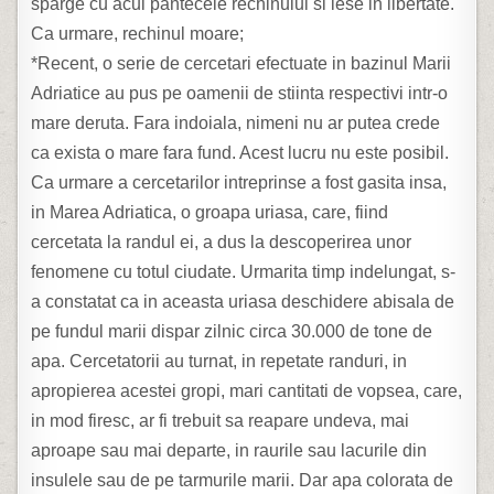
sparge cu acul pantecele rechinului si iese in libertate.
Ca urmare, rechinul moare;
*Recent, o serie de cercetari efectuate in bazinul Marii
Adriatice au pus pe oamenii de stiinta respectivi intr-o
mare deruta. Fara indoiala, nimeni nu ar putea crede
ca exista o mare fara fund. Acest lucru nu este posibil.
Ca urmare a cercetarilor intreprinse a fost gasita insa,
in Marea Adriatica, o groapa uriasa, care, fiind
cercetata la randul ei, a dus la descoperirea unor
fenomene cu totul ciudate. Urmarita timp indelungat, s-
a constatat ca in aceasta uriasa deschidere abisala de
pe fundul marii dispar zilnic circa 30.000 de tone de
apa. Cercetatorii au turnat, in repetate randuri, in
apropierea acestei gropi, mari cantitati de vopsea, care,
in mod firesc, ar fi trebuit sa reapare undeva, mai
aproape sau mai departe, in raurile sau lacurile din
insulele sau de pe tarmurile marii. Dar apa colorata de