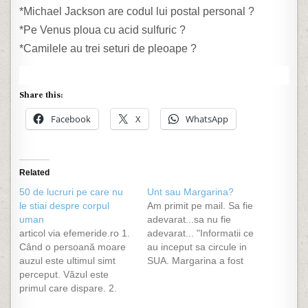
*Michael Jackson are codul lui postal personal ?
*Pe Venus ploua cu acid sulfuric ?
*Camilele au trei seturi de pleoape ?
Share this:
Facebook
X
WhatsApp
Related
50 de lucruri pe care nu
Unt sau Margarina?
le stiai despre corpul
Am primit pe mail. Sa fie
uman
adevarat...sa nu fie
articol via efemeride.ro 1.
adevarat... "Informatii ce
Când o persoană moare
au inceput sa circule in
auzul este ultimul simt
SUA. Margarina a fost
perceput. Văzul este
produsa inital pentru a
primul care dispare. 2.
ingrasa curcanii, pe cand
Celulele care compun
ceeace a facut in realitate