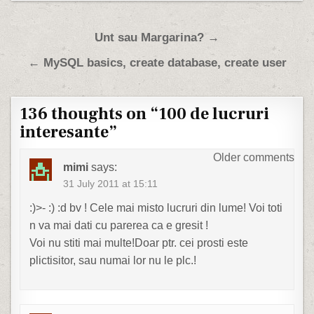
Post navigation
Unt sau Margarina? →
← MySQL basics, create database, create user
136 thoughts on “
100 de lucruri
interesante
”
Comments navigation
Older comments
mimi
says:
31 July 2011 at 15:11
:)>- :) :d bv ! Cele mai misto lucruri din lume! Voi toti
n va mai dati cu parerea ca e gresit !
Voi nu stiti mai multe!Doar ptr. cei prosti este
plictisitor, sau numai lor nu le plc.!