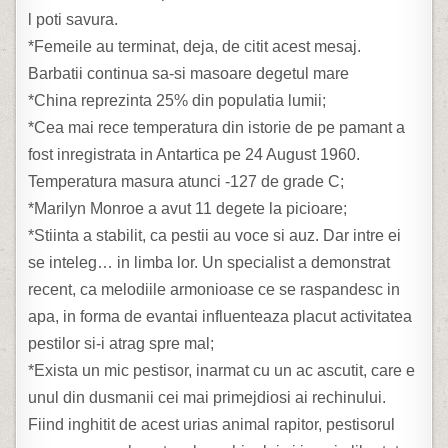
l poti savura.
*Femeile au terminat, deja, de citit acest mesaj.
Barbatii continua sa-si masoare degetul mare
*China reprezinta 25% din populatia lumii;
*Cea mai rece temperatura din istorie de pe pamant a
fost inregistrata in Antartica pe 24 August 1960.
Temperatura masura atunci -127 de grade C;
*Marilyn Monroe a avut 11 degete la picioare;
*Stiinta a stabilit, ca pestii au voce si auz. Dar intre ei
se inteleg… in limba lor. Un specialist a demonstrat
recent, ca melodiile armonioase ce se raspandesc in
apa, in forma de evantai influenteaza placut activitatea
pestilor si-i atrag spre mal;
*Exista un mic pestisor, inarmat cu un ac ascutit, care e
unul din dusmanii cei mai primejdiosi ai rechinului.
Fiind inghitit de acest urias animal rapitor, pestisorul