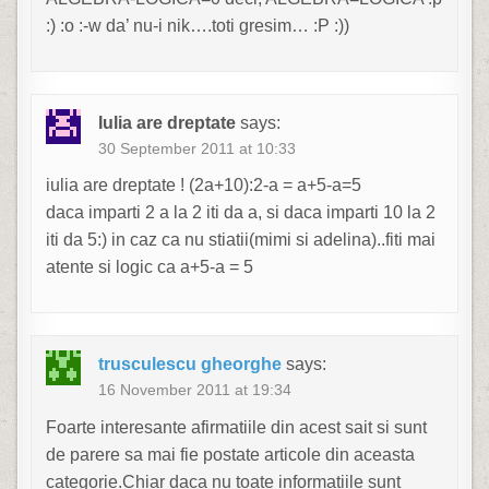
:) :o :-w da’ nu-i nik….toti gresim… :P :))
Iulia are dreptate
says:
30 September 2011 at 10:33
iulia are dreptate ! (2a+10):2-a = a+5-a=5
daca imparti 2 a la 2 iti da a, si daca imparti 10 la 2
iti da 5:) in caz ca nu stiatii(mimi si adelina)..fiti mai
atente si logic ca a+5-a = 5
trusculescu gheorghe
says:
16 November 2011 at 19:34
Foarte interesante afirmatiile din acest sait si sunt
de parere sa mai fie postate articole din aceasta
categorie.Chiar daca nu toate informatiile sunt