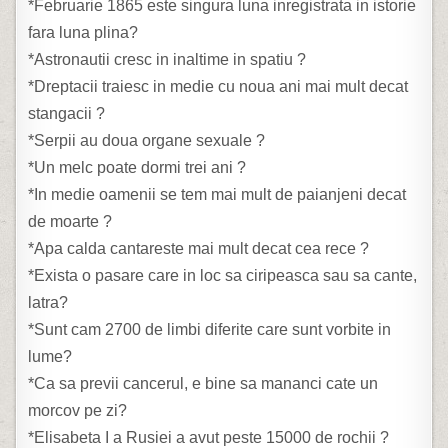
*Februarie 1865 este singura luna inregistrata in istorie
fara luna plina?
*Astronautii cresc in inaltime in spatiu ?
*Dreptacii traiesc in medie cu noua ani mai mult decat
stangacii ?
*Serpii au doua organe sexuale ?
*Un melc poate dormi trei ani ?
*In medie oamenii se tem mai mult de paianjeni decat
de moarte ?
*Apa calda cantareste mai mult decat cea rece ?
*Exista o pasare care in loc sa ciripeasca sau sa cante,
latra?
*Sunt cam 2700 de limbi diferite care sunt vorbite in
lume?
*Ca sa previi cancerul, e bine sa mananci cate un
morcov pe zi?
*Elisabeta I a Rusiei a avut peste 15000 de rochii ?