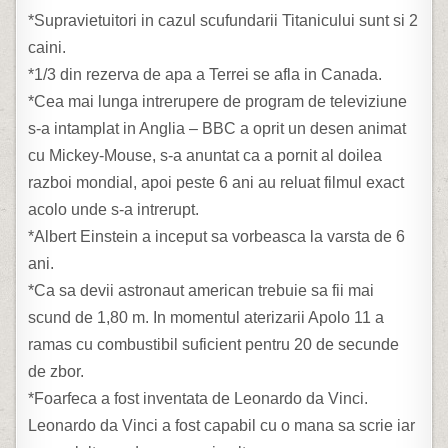
*Supravietuitori in cazul scufundarii Titanicului sunt si 2
caini.
*1/3 din rezerva de apa a Terrei se afla in Canada.
*Cea mai lunga intrerupere de program de televiziune
s-a intamplat in Anglia – BBC a oprit un desen animat
cu Mickey-Mouse, s-a anuntat ca a pornit al doilea
razboi mondial, apoi peste 6 ani au reluat filmul exact
acolo unde s-a intrerupt.
*Albert Einstein a inceput sa vorbeasca la varsta de 6
ani.
*Ca sa devii astronaut american trebuie sa fii mai
scund de 1,80 m. In momentul aterizarii Apolo 11 a
ramas cu combustibil suficient pentru 20 de secunde
de zbor.
*Foarfeca a fost inventata de Leonardo da Vinci.
Leonardo da Vinci a fost capabil cu o mana sa scrie iar