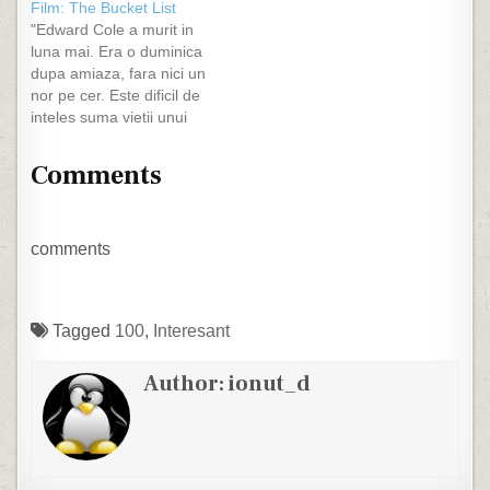
Film: The Bucket List
creierul uman pot absorbi
a fost sa-i omoare.
"Edward Cole a murit in
de până la 5 ori mai multă
Persoanele care au
luna mai. Era o duminica
informaţie decât cuprinde
sponzorizat investigatia
dupa amiaza, fara nici un
toată Enciclopedia
au vrut sa-si recupereze
nor pe cer. Este dificil de
Britanică. 3. Corpul
banii, asa ca…
inteles suma vietii unui
omenesc eliberează în 30
om. Unii oameni iti vor
de minute destulă energie
spune ca se masoara prin
cât…
Comments
cei pe care ii lasi in urma,
altii ca se masoara prin
credinta. Unii spun…
comments
Tagged
100
,
Interesant
Author:
ionut_d