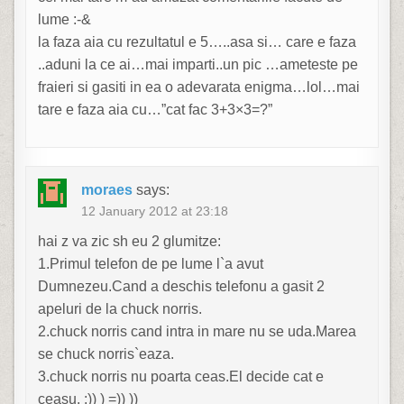
lume :-&
la faza aia cu rezultatul e 5…..asa si… care e faza
..aduni la ce ai…mai imparti..un pic …ameteste pe
fraieri si gasiti in ea o adevarata enigma…lol…mai
tare e faza aia cu…”cat fac 3+3×3=?”
moraes
says:
12 January 2012 at 23:18
hai z va zic sh eu 2 glumitze:
1.Primul telefon de pe lume l`a avut
Dumnezeu.Cand a deschis telefonu a gasit 2
apeluri de la chuck norris.
2.chuck norris cand intra in mare nu se uda.Marea
se chuck norris`eaza.
3.chuck norris nu poarta ceas.El decide cat e
ceasu. :)) ) =)) ))