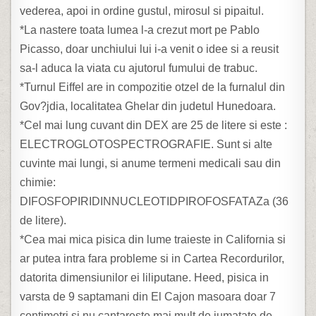
vederea, apoi in ordine gustul, mirosul si pipaitul.
*La nastere toata lumea l-a crezut mort pe Pablo
Picasso, doar unchiului lui i-a venit o idee si a reusit
sa-l aduca la viata cu ajutorul fumului de trabuc.
*Turnul Eiffel are in compozitie otzel de la furnalul din
Gov?jdia, localitatea Ghelar din judetul Hunedoara.
*Cel mai lung cuvant din DEX are 25 de litere si este :
ELECTROGLOTOSPECTROGRAFIE. Sunt si alte
cuvinte mai lungi, si anume termeni medicali sau din
chimie:
DIFOSFOPIRIDINNUCLEOTIDPIROFOSFATAZa (36
de litere).
*Cea mai mica pisica din lume traieste in California si
ar putea intra fara probleme si in Cartea Recordurilor,
datorita dimensiunilor ei liliputane. Heed, pisica in
varsta de 9 saptamani din El Cajon masoara doar 7
centimetri si nu cantareste mai mult de jumatate de