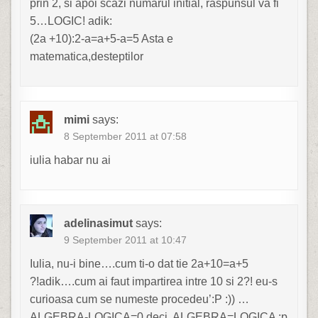
prin 2, si apoi scazi numarul initial, raspunsul va fi
5…LOGIC! adik:
(2a +10):2-a=a+5-a=5 Asta e
matematica,desteptilor
mimi
says:
8 September 2011 at 07:58
iulia habar nu ai
adelinasimut
says:
9 September 2011 at 10:47
Iulia, nu-i bine….cum ti-o dat tie 2a+10=a+5
?!adik….cum ai faut impartirea intre 10 si 2?! eu-s
curioasa cum se numeste procedeu’:P :)) …
ALGEBRA-LOGICA=0 deci, ALGEBRA=LOGICA :p