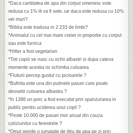
*Daca cantitatea de apa din corpul omenesc este
redusa cu 1% iti va fi sete, iar daca este redusa cu 10%
vei muri?
*Biblia este tradusa in 2 233 de limbi?
*Animalul cu cel mai mare creier in proportie cu corpul
sau este furnica
*Hitler a fost vegetarian
*Toti copiii se nasc cu ochii albastri si dupa cateva
momente acestia isi schimba culoarea
*Fluturii percep gustul cu picioarele ?
*Bufnita este una din putinele pasari care poate
deosebi culoarea albastra ?
*In 1386 un porc a fost executat prin spanzurarea in
public pentru uciderea unui copil ?
*Peste 10.000 de pasari mor anual din cauza
coliziunilor cu ferestrele ?
*Omul pierde o jumatate de litru de apa pe zi prin