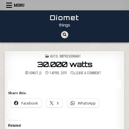
Skip to content
MENU
Diomet
things
POSTED IN
AUTO
,
IMPRESIONANT
30.000 watts
ON 30.000 WATTS
IONUT_D
1 APRIL 2011
LEAVE A COMMENT
Share this:
Facebook
X
WhatsApp
Related