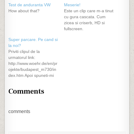
Test de anduranta VW
Meserie!
How about that?
Este un clip care m-a tinut
cu gura cascata. Cum
zicea si criserb, HD si
fullscreen.
Super parcare. Pe cand si
la noi?
Priviti clipul de la
urmatorul link:
http://www.woehr.de/en/pr
ojekte/budapest_m730/in
dex.htm Apoi spuneti-mi
si mie ce parere aveti :)
De asemenea, aruncati
Comments
un ochi si pe site-ul lor sa
vedeti cate au mai facut,
cate vor mai face si cate
pot sa faca. Site-ul aici.
comments