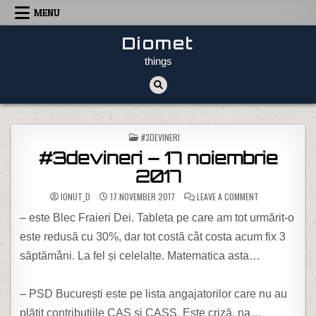
Skip to content
MENU
Diomet
things
POSTED IN
#3DEVINERI
#3devineri – 17 noiembrie
2017
ON #3DEVINERI –
IONUT_D
17 NOVEMBER 2017
LEAVE A COMMENT
– este Blec Fraieri Dei. Tableta pe care am tot urmărit-o
este redusă cu 30%, dar tot costă cât costa acum fix 3
săptămâni. La fel și celelalte. Matematica asta…
– PSD București este pe lista angajatorilor care nu au
plătit contribuțiile CAS și CASS. Este criză, na…