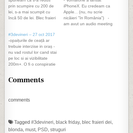
spuneam că s-a redus
- Vomafone a lansat
prin scumpire cu 200 de
iPhoneX. Eu credeam ca
lei, s-a mai scumpit cu
Apple... (nu, nu scrie
încă 50 de lei. Blec fraieri
nicăieri "în România") -
dei iț caming.... - bag de
‎am avut un audio meeting
samă că trecem pe
pe Skype în care am spus
#3devineri – 27 oct 2017
sistem englezesc. Banda
că nu am microfon
-opaițurile de ceață ar
I este mereu libera, pe
dedicat. Acum browserele
trebuie interzise in oraș -
banda II este înghesuială
și telefonul îmi livrează
nu vad rostul lor cand stai
și ceartă. O fi…
peste tot doar reclame la
pe loc si ai vizibilitate
microfoane. Buna ziua ție
200m+. O fi o conspiratie
și "ascultătorilor"…
a oftalmologilor... -un
magazin online a redus
Comments
tabletele azi. Urmaream
si eu una. La reducere
costa cu 200 lei mai mult.
Noi sa fim sanatosi...…
comments
Tagged
#3devineri
,
black friday
,
blec fraieri dei
,
blonda
,
must
,
PSD
,
struguri