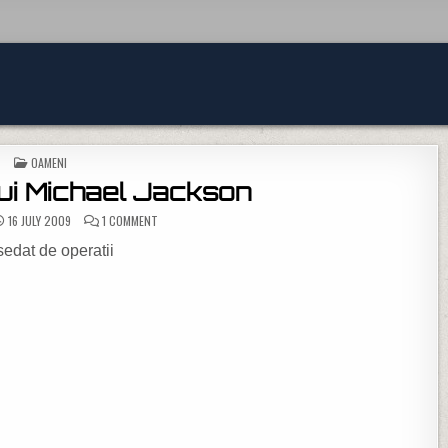
POSTED IN
OAMENI
lui Michael Jackson
ON ACCIDENTUL LUI MICHAEL JACKSON
16 JULY 2009
1 COMMENT
edat de operatii