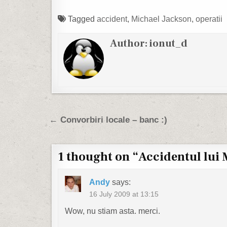
Tagged
accident
,
Michael Jackson
,
operatii
Author:
ionut_d
Post navigation
← Convorbiri locale – banc :)
1 thought on “
Accidentul lui 
Andy
says:
16 July 2009 at 13:15
Wow, nu stiam asta. merci.