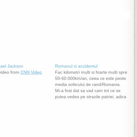
hael Jackson
Romanul si accidentul
ideo from
CNN Video
Fac kilometri multi si foarte multi spre
50-60.000km/an, ceea ce este peste
media soferului de rand/Romania.
Mi-a fost dat sa vad cam tot ce se
putea vedea pe strazile patriei, adica
si foarte multe accidente, atat in tara
cat si in strainatate. Ceea ce insa nu
am inteles niciodata a…