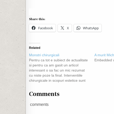
Share this:
Facebook
X
WhatsApp
Related
Monstri chirurgicali
A murit Mic
Pentru ca tot e subiect de actualitate
Embedded v
si pentru ca am gasit un articol
interesant o sa fac un mic rezumat
cu niste poze la final. Interventiile
chirurgicale in scopuri estetice sunt
poate bine venite in unele cazuri,
cum imi povestea cineva recent ca
Comments
au modificat o femeie destul de…
comments