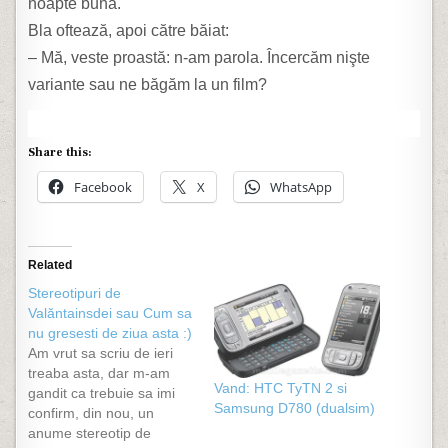
noapte bună.
Bla oftează, apoi către băiat:
– Mă, veste proastă: n-am parola. Încercăm nişte
variante sau ne băgăm la un film?
Share this:
Facebook
X
WhatsApp
Related
Stereotipuri de
Valăntainsdei sau Cum sa
nu gresesti de ziua asta :)
Am vrut sa scriu de ieri
treaba asta, dar m-am
Vand: HTC TyTN 2 si
gandit ca trebuie sa imi
Samsung D780 (dualsim)
confirm, din nou, un
anume stereotip de