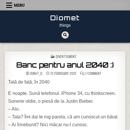
Skip to content
MENU
Diomet
things
POSTED IN
DIVERTISMENT
Banc pentru anul 2040 :)
ON BANC PENTRU AN
IONUT_D
13 FEBRUARY 2013
1 COMMENT
Tată de fată, în 2040
E noapte. Sună telefonul. iPhone 34, cu thinkscreen.
Sonerie oldie, o piesă de la Justin Bieber.
– Alo.
– Tata? Îmi dai te rog parola, că am cunoscut un băiat.
– Ai înnebunit? Nici măcar nu-l cunosc.