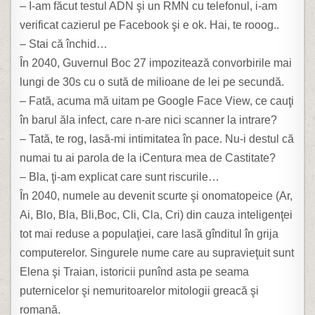
– I-am făcut testul ADN şi un RMN cu telefonul, i-am
verificat cazierul pe Facebook şi e ok. Hai, te rooog..
– Stai că închid…
În 2040, Guvernul Boc 27 impozitează convorbirile mai
lungi de 30s cu o sută de milioane de lei pe secundă.
– Fată, acuma mă uitam pe Google Face View, ce cauţi
în barul ăla infect, care n-are nici scanner la intrare?
– Tată, te rog, lasă-mi intimitatea în pace. Nu-i destul că
numai tu ai parola de la iCentura mea de Castitate?
– Bla, ţi-am explicat care sunt riscurile…
În 2040, numele au devenit scurte şi onomatopeice (Ar,
Ai, Blo, Bla, Bli,Boc, Cli, Cla, Cri) din cauza inteligenţei
tot mai reduse a populaţiei, care lasă gînditul în grija
computerelor. Singurele nume care au supravieţuit sunt
Elena şi Traian, istoricii punînd asta pe seama
puternicelor şi nemuritoarelor mitologii greacă şi
romană.