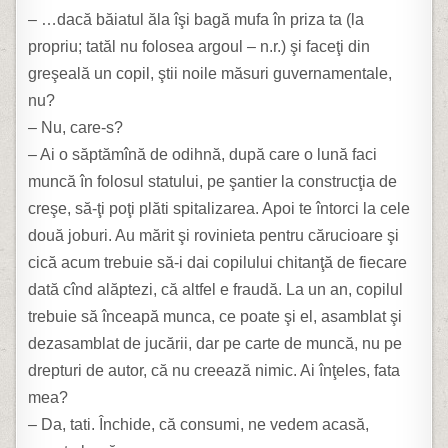
– …dacă băiatul ăla îşi bagă mufa în priza ta (la
propriu; tatăl nu folosea argoul – n.r.) şi faceţi din
greşeală un copil, ştii noile măsuri guvernamentale,
nu?
– Nu, care-s?
– Ai o săptămînă de odihnă, după care o lună faci
muncă în folosul statului, pe şantier la construcţia de
creşe, să-ţi poţi plăti spitalizarea. Apoi te întorci la cele
două joburi. Au mărit şi rovinieta pentru cărucioare şi
cică acum trebuie să-i dai copilului chitanţă de fiecare
dată cînd alăptezi, că altfel e fraudă. La un an, copilul
trebuie să înceapă munca, ce poate şi el, asamblat şi
dezasamblat de jucării, dar pe carte de muncă, nu pe
drepturi de autor, că nu creează nimic. Ai înţeles, fata
mea?
– Da, tati. Închide, că consumi, ne vedem acasă,