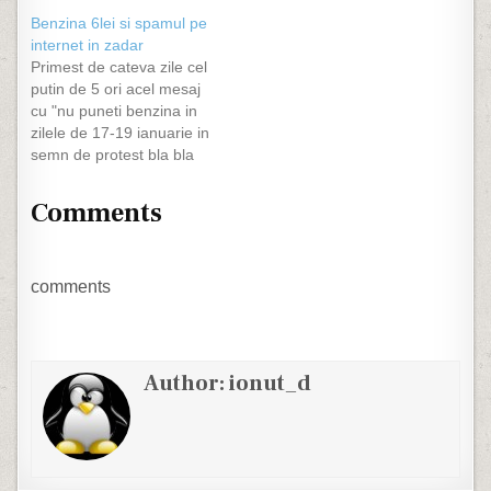
aceasta zi. Ca o
Benzina 6lei si spamul pe
paranteza, in calendarul
internet in zadar
ortodox, nu exista nici un
Primest de cateva zile cel
Sfant Ventin, si mai mult
putin de 5 ori acel mesaj
decat atat, nu exista nici
cu "nu puneti benzina in
in cel catolic, cel putin
zilele de 17-19 ianuarie in
nu…
semn de protest bla bla
bla". O initiativa buna la
origine dar fara nici o
Comments
acoperire logica. Sa
zicem ca benzinaria Gigi
SRL incaseaza lunar
aproximativ 99 de lei.…
comments
Author:
ionut_d