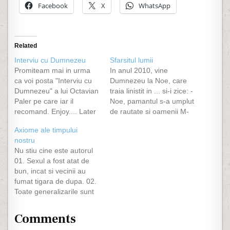
Facebook
X
WhatsApp
Related
Interviu cu Dumnezeu
Sfarsitul lumii
Promiteam mai in urma
In anul 2010, vine
ca voi posta "Interviu cu
Dumnezeu la Noe, care
Dumnezeu" a lui Octavian
traia linistit in ... si-i zice: -
Paler pe care iar il
Noe, pamantul s-a umplut
recomand. Enjoy.... Later
de rautate si oamenii M-
edit:
au uitat. Vreau sa-mi
Axiome ale timpului
http://octavianpaler.ro Ai
construiesti o noua Arca,
nostru
vrea sa imi iei un interviu,
pentru ca Potopul va veni
Nu stiu cine este autorul
deci... zise Dumnezeu. -
iar. Sa iei din fiecare
01. Sexul a fost atat de
Daca ai timp, i-am
specie cate un exemplar
bun, incat si vecinii au
raspuns. Dumnezeu a
mascul si femela. Ai la…
fumat tigara de dupa. 02.
zambit. - Timpul meu este
Toate generalizarile sunt
eternitatea... Ce intrebari
false... inclusiv aceasta.
ai…
03. Ateismul este o
Comments
organizatie non-profet.