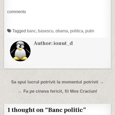
04. Poarta-te frumos cu
copiii tai. Ei iti vor alege
azilul. 05. Imprumuta bani
comments
de la un…
Tagged
banc
,
basescu
,
obama
,
politica
,
putin
Author:
ionut_d
Post navigation
Sa spui lucrul potrivit la momentul potrivit →
← Fa pe cineva fericit, fii Mos Craciun!
1 thought on “
Banc politic
”