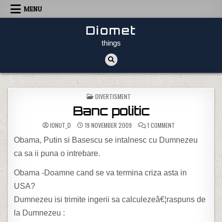
Skip to content
MENU
Diomet
things
POSTED IN
DIVERTISMENT
Banc politic
ON BANC POLITIC
IONUT_D
19 NOVEMBER 2009
1 COMMENT
Obama, Putin si Basescu se intalnesc cu Dumnezeu
ca sa ii puna o intrebare.
Obama -Doamne cand se va termina criza asta in
USA?
Dumnezeu isi trimite ingerii sa calculezeâ€¦raspuns de
la Dumnezeu :