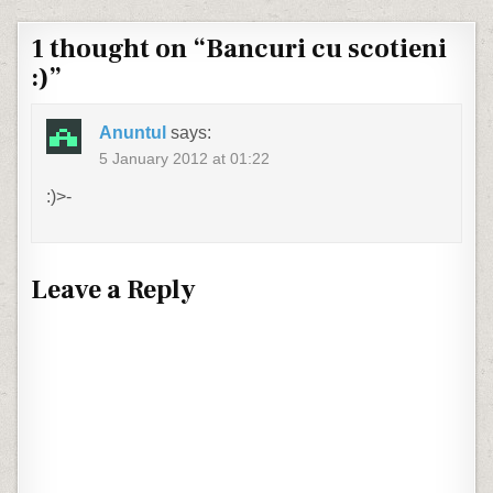
1 thought on “
Bancuri cu scotieni
:)
”
Anuntul
says:
5 January 2012 at 01:22
:)>-
Leave a Reply