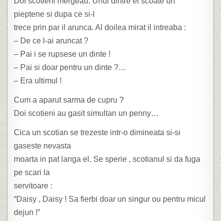
Doi scotieni mergeau. Unul dintre ei scoate un
pieptene si dupa ce si-l
trece prin par il arunca. Al doilea mirat il intreaba :
– De ce l-ai aruncat ?
– Pai i se rupsese un dinte !
– Pai si doar pentru un dinte ?…
– Era ultimul !
Cum a aparut sarma de cupru ?
Doi scotieni au gasit simultan un penny…
Cica un scotian se trezeste intr-o dimineata si-si
gaseste nevasta
moarta in pat langa el. Se sperie , scotianul si da fuga
pe scari la
servitoare :
“Daisy , Daisy ! Sa fierbi doar un singur ou pentru micul
dejun !”