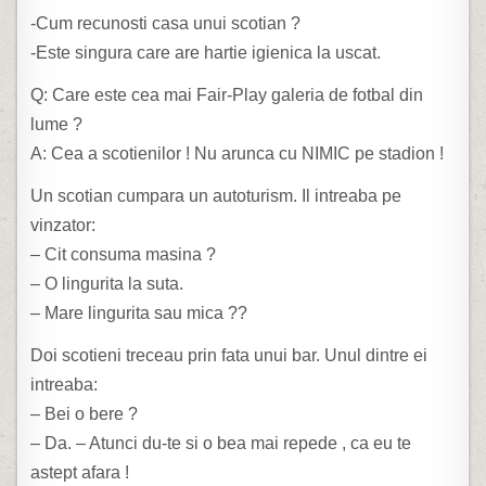
-Cum recunosti casa unui scotian ?
-Este singura care are hartie igienica la uscat.
Q: Care este cea mai Fair-Play galeria de fotbal din
lume ?
A: Cea a scotienilor ! Nu arunca cu NIMIC pe stadion !
Un scotian cumpara un autoturism. Il intreaba pe
vinzator:
– Cit consuma masina ?
– O lingurita la suta.
– Mare lingurita sau mica ??
Doi scotieni treceau prin fata unui bar. Unul dintre ei
intreaba:
– Bei o bere ?
– Da. – Atunci du-te si o bea mai repede , ca eu te
astept afara !