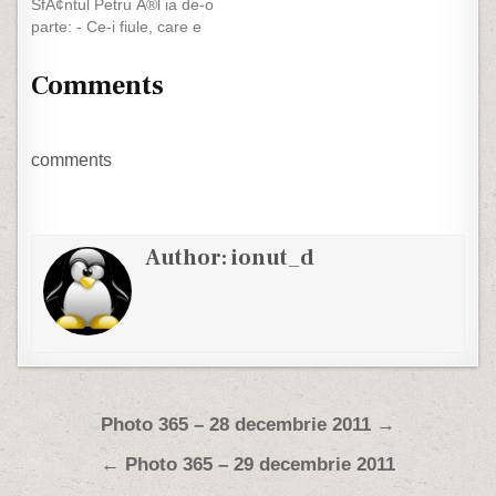
SfÃ¢ntul Petru Ã®l ia de-o
Francisc RÃ¡kÃ³czi al…
parte: - Ce-i fiule, care e
problema? - PÄƒi, nu se
poate dom-le! UitÄƒ-te la
Comments
mine, am 35 de ani,
sÄƒnÄƒtos, puternic, nu
fumez, nu beau, nu sunt
cÄƒsÄƒtorit... Seara mÄƒ
comments
culc liniÅŸtit…
Author:
ionut_d
Post navigation
Photo 365 – 28 decembrie 2011 →
← Photo 365 – 29 decembrie 2011