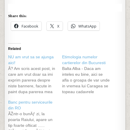
Share this:
Facebook
X
WhatsApp
Related
NU am vrut sa se ajunga
Etimologia numelor
aici!
cartierelor din Bucuresti
Â? Am scris acest post, in
Balta Alba - Daca am
care am vrut doar sa imi
inteles eu bine, aici se
exprim parerea despre
afla o groapa de var unde
niste bannere, facute in
in vremea lui Caragea se
paint dupa parerea mea
topeau cadavrele
si cu o idee ce nu
ciumatilor. Cand ploua,
Banc pentru serviceurile
exceleaza, si nici pe
locul devenea o balta.
din RO
departe nu am vrut sa se
Alba. Baneasa - Nevasta
ÃŽntr-o bunÄƒ zi, la
ajunga la ceva ca aici.
banului. In cazul de fata,
poarta Raiului, apare un
(cititi comentariile) Nu am
ea era nevasta banului
tip foarte ofticat ......
vrut sa se…
Dimitrie Ghica. Berceni -