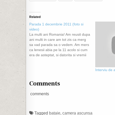
Related
Parada 1 decembrie 2011 (foto si
video)
La multi ani Romania! Am reusit dupa
ani multi in care am tot zis ca merg
sa vad parada sa o vedem. Am mers
ca lenesii abia pe la 11 acolo si cum
era de asteptat, si datorita si vremii
foarte bune as putea spune, era o
aglomeratie destul de…
Interviu de 
Comments
comments
Tagged
bataie
,
camera ascunsa