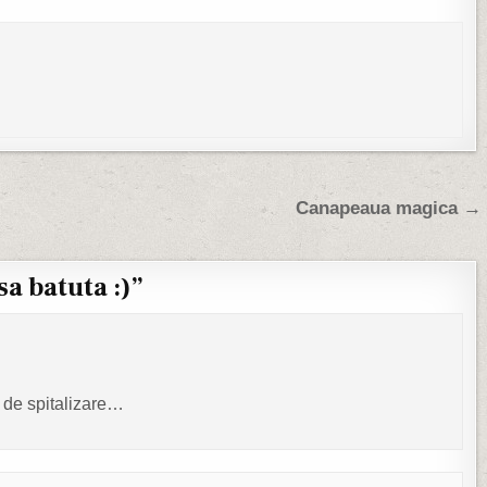
Canapeaua magica →
a batuta :)
”
 de spitalizare…