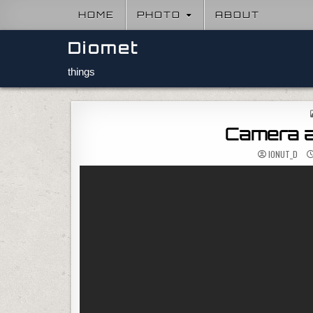
Skip to content
HOME
PHOTO
ABOUT
Diomet
things
Camera a
IONUT_D