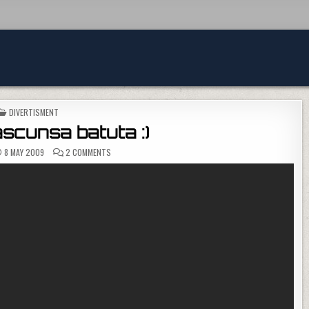
POSTED IN
DIVERTISMENT
scunsa batuta :)
ON CAMERA ASCUNSA BATUTA :)
8 MAY 2009
2 COMMENTS