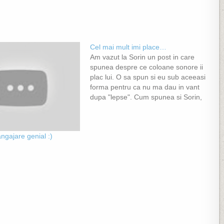
Cel mai mult imi place…
Am vazut la Sorin un post in care
spunea despre ce coloane sonore ii
plac lui. O sa spun si eu sub aceeasi
forma pentru ca nu ma dau in vant
dupa "lepse". Cum spunea si Sorin,
nu cred ca as putea stabili o ordine a
preferintelor, toate sunt frumoase…
angajare genial :)