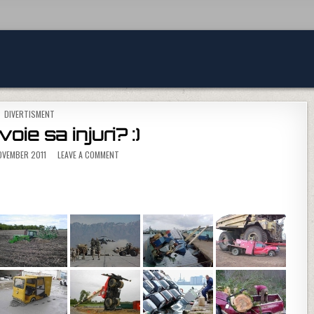
POSTED IN
DIVERTISMENT
oie sa injuri? :)
ON CAND AI VOIE SA INJURI? :)
VEMBER 2011
LEAVE A COMMENT