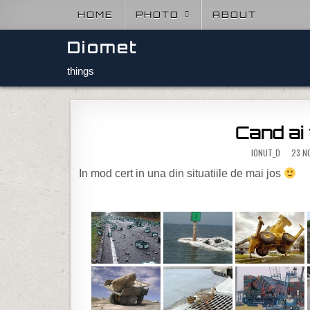
Skip to content
HOME
PHOTO
ABOUT
Diomet
things
Cand ai v
IONUT_D
23 NO
In mod cert in una din situatiile de mai jos