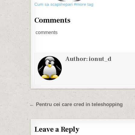
Cum sa scapi/repari #more tag
specie cate
femela. Ai 
Comments
comments
Author:
ionut_d
Post navigation
← Pentru cei care cred in teleshopping
Leave a Reply