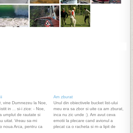
ii
Am zburat
0, vine Dumnezeu la Noe,
Unul din obiectivele bucket list-ului
istit in ... si-i zice: - Noe,
meu era sa zbor si uite ca am zburat,
a umplut de rautate si
inca nu zic unde :). Am avut ceva
u uitat. Vreau sa-mi
emotii la plecare cand avionul a
 o noua Arca, pentru ca
plecat ca o racheta si m-a lipit de
ni iar. Sa iei din fiecare
scaun si apoi cand s-a ridicat