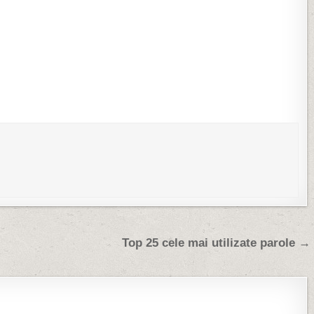
 un exemplar mascul si
propriu-zis cazand apoi putin si
la…
urcand in diagonala.…
Top 25 cele mai utilizate parole →