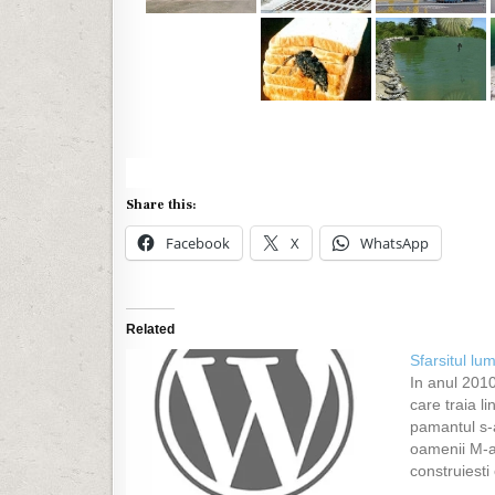
Share this:
Facebook
X
WhatsApp
Related
Sfarsitul lum
In anul 201
care traia lin
pamantul s-
oamenii M-a
construiesti
Potopul va ve