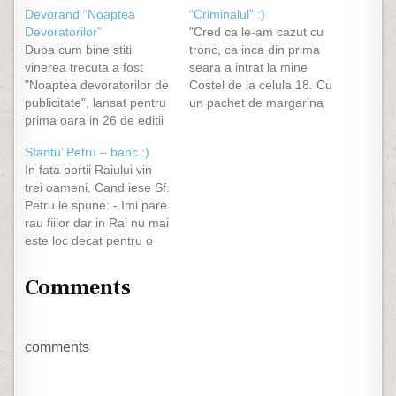
Devorand “Noaptea
“Criminalul” :)
Devoratorilor”
"Cred ca le-am cazut cu
Dupa cum bine stiti
tronc, ca inca din prima
vinerea trecuta a fost
seara a intrat la mine
"Noaptea devoratorilor de
Costel de la celula 18. Cu
publicitate", lansat pentru
un pachet de margarina
prima oara in 26 de editii
in mina dreapta, mi-a zis
la Bucuresti. Toate bune
ca vrea sa-mi sparga
Sfantu’ Petru – banc :)
si frumoase, aceeasi Sala
pufarina si sa-mi impinga
In fata portii Raiului vin
Polivalenta(pe care eu
lutul la deal, ca el e
trei oameni. Cand iese Sf.
am vazut-o pentru prima
condamnat la 25 de ani
Petru le spune: - Imi pare
oara), un DJ fracez, care
pentru…
rau fiilor dar in Rai nu mai
ne-a incantat si cu
este loc decat pentru o
"muzica" autohtona, adica
singura persoana. Ceilalti
manele, el fiind…
doi se vor duce in Iad si
Comments
vor suferi torturi
interminabile. Unul dintre
cei trei intreaba cum se
va…
comments