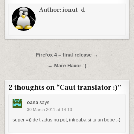
Author:
ionut_d
Post navigation
Firefox 4 – final release →
← Mare Haxor :)
2 thoughts on “
Caut translator :)
”
oana
says:
30 March 2011 at 14:13
super =)) de tradus nu pot, intreaba si tu un bebe ;-)