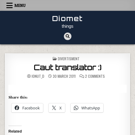
Skip to content
MENU
Diomet
things
POSTED IN
DIVERTISMENT
Caut translator :)
ON CAUT TRANSLATO
IONUT_D
30 MARCH 2011
2 COMMENTS
Share this:
Facebook
X
WhatsApp
Related