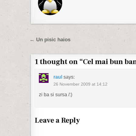
Post navigation
← Un pisic haios
1 thought on “
Cel mai bun ban
raul
says:
26 November 2009 at 14:12
zi ba si sursa /:)
Leave a Reply