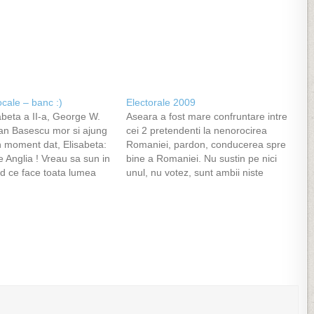
ocale – banc :)
Electorale 2009
abeta a II-a, George W.
Aseara a fost mare confruntare intre
ian Basescu mor si ajung
cei 2 pretendenti la nenorocirea
n moment dat, Elisabeta:
Romaniei, pardon, conducerea spre
e Anglia ! Vreau sa sun in
bine a Romaniei. Nu sustin pe nici
ad ce face toata lumea
unul, nu votez, sunt ambii niste
 regina, vorbeste cam 5
ipocriti mincinosi. Nu pot sa inteleg si
oi il intreaba pe Diavol:…
pace insa ce-i cu vizitele alea
ascunse in tari rosii sau pe la mafioti
acasa...…