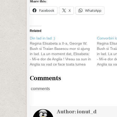
Share this:
Facebook
X
WhatsApp
Related
Din Iad in Iad :)
Convorbiri l
Regina Elisabeta a II-a, George W.
Regina Elis
Bush si Traian Basescu mor si ajung
Bush si Tra
in Iad. La un moment dat, Elisabeta:
in Iad. La u
- Mi-e dor de Anglia ! Vreau sa sun in
- Mi-e dor d
Anglia sa vad ce face toata lumea
Anglia sa v
acolo. Suna regina , vorbeste cam 5
acolo. Suna
minute si apoi il intreaba pe…
minute si ap
Comments
comments
Author:
ionut_d