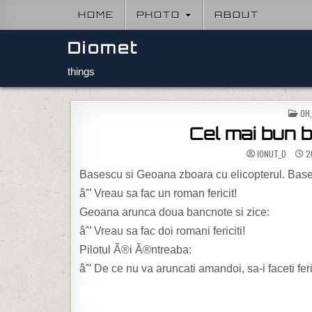
Skip to content
HOME
PHOTO
ABOUT
Diomet
things
POS
OH,
Cel mai bun b
IONUT_D
2
Basescu si Geoana zboara cu elicopterul. Bases
âˆ’ Vreau sa fac un roman fericit!
Geoana arunca doua bancnote si zice:
âˆ’ Vreau sa fac doi romani fericiti!
Pilotul Ã®i Ã®ntreaba:
âˆ’ De ce nu va aruncati amandoi, sa-i faceti feri