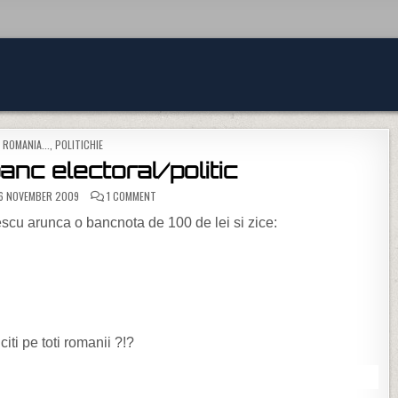
TED IN
 ROMANIA...
,
POLITICHIE
anc electoral/politic
ON CEL MAI BUN BANC ELECTORAL/POLITIC
6 NOVEMBER 2009
1 COMMENT
cu arunca o bancnota de 100 de lei si zice:
citi pe toti romanii ?!?