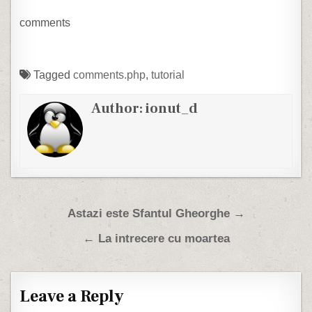
cat timp cumulat intr-o
viata pierdem cu...ce vreti
comments
voi. Mie mi-a…
Tagged
comments.php
,
tutorial
Author:
ionut_d
Post navigation
Astazi este Sfantul Gheorghe →
← La intrecere cu moartea
Leave a Reply