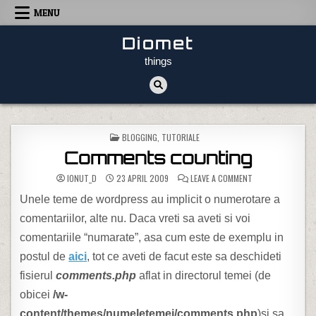
Skip to content
MENU
Diomet
things
POSTED IN
BLOGGING
,
TUTORIALE
Comments counting
ON COMMENTS CO
IONUT_D
23 APRIL 2009
LEAVE A COMMENT
Unele teme de wordpress au implicit o numerotare a
comentariilor, alte nu. Daca vreti sa aveti si voi
comentariile “numarate”, asa cum este de exemplu in
postul de
aici
, tot ce aveti de facut este sa deschideti
fisierul
comments.php
aflat in directorul temei (de
obicei
/w-
content/themes/numeletemei/comments.php
)si sa