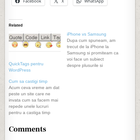
Facebook
X
WhatsApp
Related
iPhone vs Samsung
Dupa cum spuneam, am
trecut de la iPhone la
Samsung si promiteam ca
voi face un subiect
QuickTags pentru
despre plusurile si
WordPress
minusurile celor 2
telefoane intr-o maniera
Cum sa castigi timp
sper eu obiectiva :) Ma
Acum ceva vreme am dat
pregateam sa fac o
peste un site care ne
postare din aceea cu
invata cum sa facem mai
diferente intre look,
repede unele lucruri
hardware si altele insa voi
pentru a castiga timp
fi mai scurt.…
pentru noi, pentru a face
altceva. Pe site-ul lor
Comments
gasim chiar si un
calculator de unde aflam