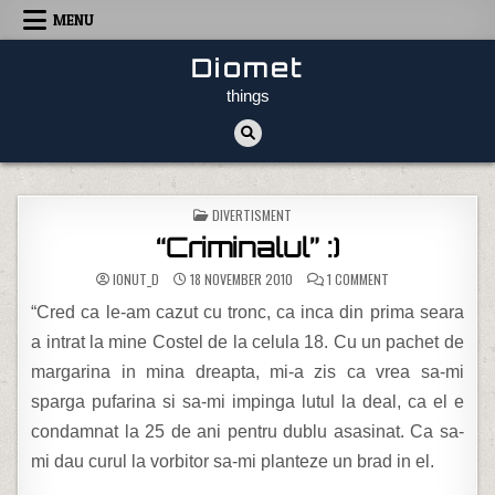
Skip to content
MENU
Diomet
things
POSTED IN
DIVERTISMENT
“Criminalul” :)
ON “CRIMINALUL” :)
IONUT_D
18 NOVEMBER 2010
1 COMMENT
“Cred ca le-am cazut cu tronc, ca inca din prima seara
a intrat la mine Costel de la celula 18. Cu un pachet de
margarina in mina dreapta, mi-a zis ca vrea sa-mi
sparga pufarina si sa-mi impinga lutul la deal, ca el e
condamnat la 25 de ani pentru dublu asasinat. Ca sa-
mi dau curul la vorbitor sa-mi planteze un brad in el.