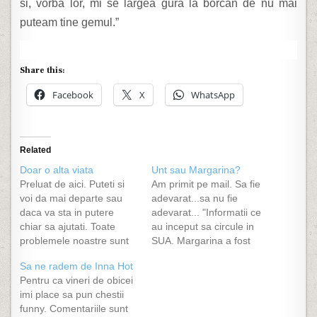
si, vorba lor, mi se largea gura la borcan de nu mai
puteam tine gemul.”
Share this:
Facebook
X
WhatsApp
Related
Doar o alta viata
Unt sau Margarina?
Preluat de aici. Puteti si
Am primit pe mail. Sa fie
voi da mai departe sau
adevarat...sa nu fie
daca va sta in putere
adevarat... "Informatii ce
chiar sa ajutati. Toate
au inceput sa circule in
problemele noastre sunt
SUA. Margarina a fost
nimic, toate dilemele,
produsa inital pentru a
Sa ne radem de Inna Hot
inimile sfasiate din
ingrasa curcanii, pe cand
Pentru ca vineri de obicei
dragoste sau moarte,
ceeace a facut in realitate
imi place sa pun chestii
ranile exterioare…sunt
a fost sa-i omoare.
funny. Comentariile sunt
nimic. Si pentru a realiza
Persoanele care au