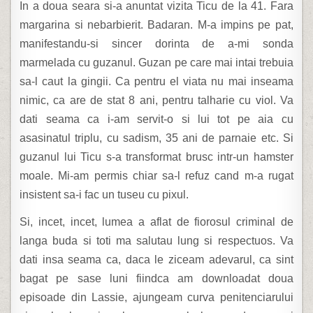
In a doua seara si-a anuntat vizita Ticu de la 41. Fara
margarina si nebarbierit. Badaran. M-a impins pe pat,
manifestandu-si sincer dorinta de a-mi sonda
marmelada cu guzanul. Guzan pe care mai intai trebuia
sa-l caut la gingii. Ca pentru el viata nu mai inseama
nimic, ca are de stat 8 ani, pentru talharie cu viol. Va
dati seama ca i-am servit-o si lui tot pe aia cu
asasinatul triplu, cu sadism, 35 ani de parnaie etc. Si
guzanul lui Ticu s-a transformat brusc intr-un hamster
moale. Mi-am permis chiar sa-l refuz cand m-a rugat
insistent sa-i fac un tuseu cu pixul.
Si, incet, incet, lumea a aflat de fiorosul criminal de
langa buda si toti ma salutau lung si respectuos. Va
dati insa seama ca, daca le ziceam adevarul, ca sint
bagat pe sase luni fiindca am downloadat doua
episoade din Lassie, ajungeam curva penitenciarului