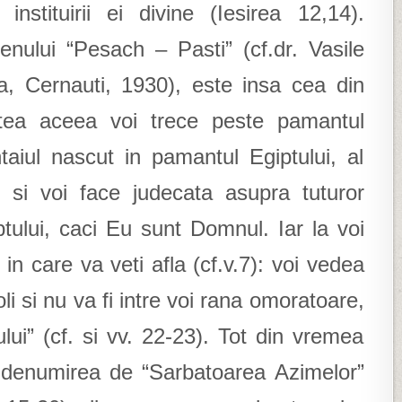
instituirii ei divine (Iesirea 12,14).
nului “Pesach – Pasti” (cf.dr. Vasile
ca, Cernauti, 1930), este insa cea din
ptea aceea voi trece peste pamantul
ntaiul nascut in pamantul Egiptului, al
, si voi face judecata asupra tuturor
tului, caci Eu sunt Domnul. Iar la voi
n care va veti afla (cf.v.7): voi vedea
oli si nu va fi intre voi rana omoratoare,
lui” (cf. si vv. 22-23). Tot din vremea
i denumirea de “Sarbatoarea Azimelor”