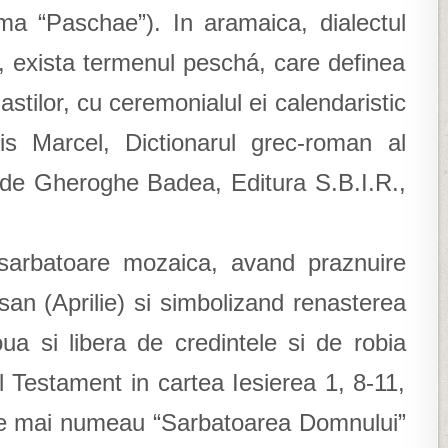
orma “Paschae”). In aramaica, dialectul
s ), exista termenul peschá, care definea
astilor, cu ceremonialul ei calendaristic
s Marcel, Dictionarul grec-roman al
 de Gheroghe Badea, Editura S.B.I.R.,
arbatoare mozaica, avand praznuire
isan (Aprilie) si simbolizand renasterea
oua si libera de credintele si de robia
l Testament in cartea Iesierea 1, 8-11,
” se mai numeau “Sarbatoarea Domnului”