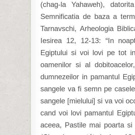
(chag-la Yahaweh), datorita 
Semnificatia de baza a terme
Tarnavschi, Arheologia Bibli
Iesirea 12, 12-13: “In noa
Egiptului si voi lovi pe tot i
oamenilor si al dobitoacelor
dumnezeilor in pamantul Egip
sangele va fi semn pe casele i
sangele [mielului] si va voi oc
cand voi lovi pamantul Egiptu
aceea, Pastile mai poarta s