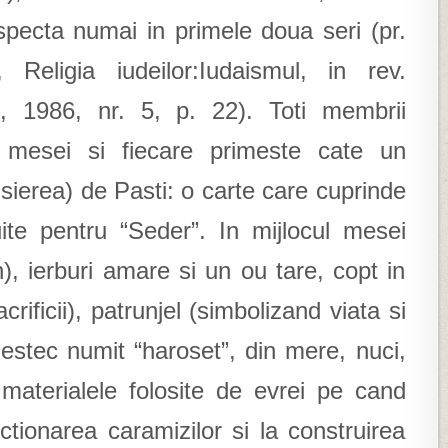
specta numai in primele doua seri (pr.
Religia iudeilor:Iudaismul, in rev.
XI, 1986, nr. 5, p. 22). Toti membrii
l mesei si fiecare primeste cate un
sierea) de Pasti: o carte care cuprinde
uite pentru “Seder”. In mijlocul mesei
, ierburi amare si un ou tare, copt in
rificii), patrunjel (simbolizand viata si
estec numit “haroset”, din mere, nuci,
materialele folosite de evrei pe cand
ctionarea caramizilor si la construirea