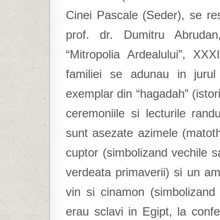
Cinei Pascale (Seder), se re
prof. dr. Dumitru Abrudan, 
“Mitropolia Ardealului”, XX
familiei se adunau in juru
exemplar din “hagadah” (istori
ceremoniile si lecturile rand
sunt asezate azimele (matoth)
cuptor (simbolizand vechile sac
verdeata primaverii) si un am
vin si cinamon (simbolizand 
erau sclavi in Egipt, la confe