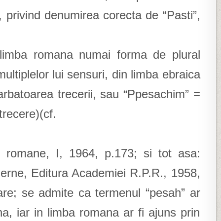
e, privind denumirea corecta de “Pasti”,
 limba romana numai forma de plural
ltiplelor lui sensuri, din limba ebraica
rbatoarea trecerii, sau “Ppesachim” =
trecere)(cf.
i romane, I, 1964, p.173; si tot asa:
derne, Editura Academiei R.P.R., 1958,
ioare; se admite ca termenul “pesah” ar
na, iar in limba romana ar fi ajuns prin