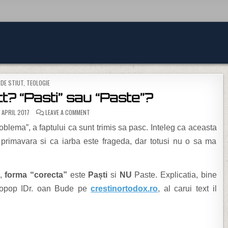
POSTED IN
DE STIUT
,
TEOLOGIE
? “Pasti” sau “Paste”?
ON CUM ESTE CORECT? “PASTI” SAU “PASTE”?
 APRIL 2017
LEAVE A COMMENT
oblema”, a faptului ca sunt trimis sa pasc. Inteleg ca aceasta
primavara si ca iarba este frageda, dar totusi nu o sa ma
a,
forma “corecta”
este
Paști
si
NU
Paste. Explicatia, bine
otopop IDr. oan Bude pe
crestinortodox.ro
, al carui text il