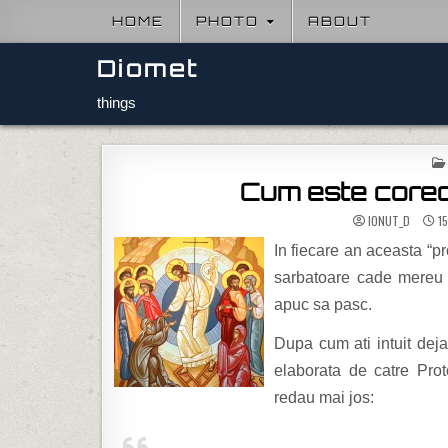
Skip to content
HOME
PHOTO
ABOUT
Diomet
things
Cum este corect
IONUT_D
15
In fiecare an aceasta “pr
sarbatoare cade mereu 
apuc sa pasc.
Dupa cum ati intuit dej
elaborata de catre Pr
redau mai jos: