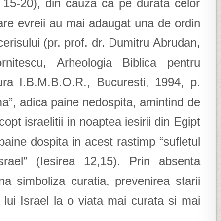
 15-20), din cauza ca pe durata celor
care evreii au mai adaugat una de ordin
erisului (pr. prof. dr. Dumitru Abrudan,
rnitescu, Arheologia Biblica pentru
tura I.B.M.B.O.R., Bucuresti, 1994, p.
”, adica paine nedospita, amintind de
opt israelitii in noaptea iesirii din Egipt
aine dospita in acest rastimp “sufletul
rael” (Iesirea 12,15). Prin absenta
ma simboliza curatia, prevenirea starii
 lui Israel la o viata mai curata si mai