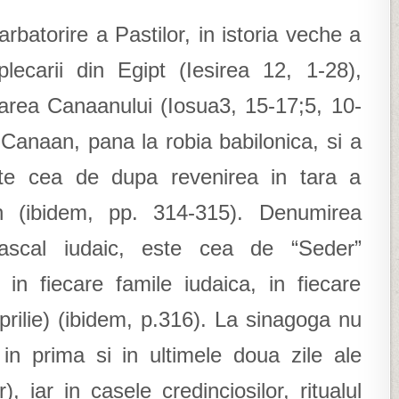
arbatorire a Pastilor, in istoria veche a
lecarii din Egipt (Iesirea 12, 1-28),
area Canaanului (Iosua3, 15-17;5, 10-
 Canaan, pana la robia babilonica, si a
este cea de dupa revenirea in tara a
in (ibidem, pp. 314-315). Denumirea
pascal iudaic, este cea de “Seder”
 in fiecare famile iudaica, in fiecare
prilie) (ibidem, p.316). La sinagoga nu
 in prima si in ultimele doua zile ale
), iar in casele credinciosilor, ritualul