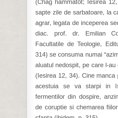
(Chag hammatót; Iesirea 12,
sapte zile de sarbatoare, la 
agrar, legata de inceperea sec
diac. prof. dr. Emilian Co
Facultatile de Teologie, Edi
314) se consuma numai “azima
aluatul nedospit, pe care l-au c
(Iesirea 12, 34). Cine manca p
acestuia se va starpi in Is
fermentilor din dospire, anzi
de coruptie si chemarea fiilor
sfanta (ibidem, p. 315).