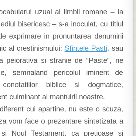
ocabularul uzual al limbii romane – la
mediul bisericesc – s-a inoculat, cu titlul
de exprimare in pronuntarea denumirii
ic al crestinismului:
Sfintele Pasti
, sau
 peiorativa si stranie de “Paste”, ne
ne, semnaland pericolul iminent de
onotatiilor biblice si dogmatice,
nt culminant al mantuirii noastre.
diferent cui apartine, nu este o scuza,
za vom face o prezentare sintetizata a
ul si Noul Testament, ca pretioase si