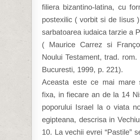
filiera bizantino-latina, cu f
postexilic ( vorbit si de Iisu
sarbatoarea iudaica tarzie a P
( Maurice Carrez si Françoi
Noului Testament, trad. rom.
Bucuresti, 1999, p. 221).
Aceasta este ce mai mare s
fixa, in fiecare an de la 14 N
poporului Israel la o viata n
egipteana, descrisa in Vechiu
10. La vechii evrei “Pastile