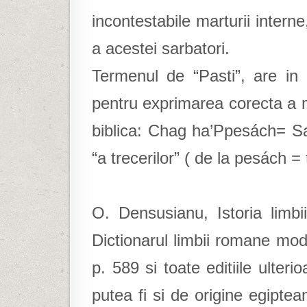
incontestabile marturii intern
a acestei sarbatori.
Termenul de “Pasti”, are in
pentru exprimarea corecta a mu
biblica: Chag ha’Ppesách= Sa
“a trecerilor” ( de la pesách = 
O. Densusianu, Istoria limbi
Dictionarul limbii romane mo
p. 589 si toate editiile ulter
putea fi si de origine egiptea