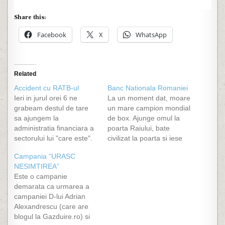
Share this:
Facebook
X
WhatsApp
Related
Accident cu RATB-ul
Banc Nationala Romaniei
Ieri in jurul orei 6 ne
La un moment dat, moare
grabeam destul de tare
un mare campion mondial
sa ajungem la
de box. Ajunge omul la
administratia financiara a
poarta Raiului, bate
sectorului lui "care este".
civilizat la poarta si iese
Care va sa zica plecam
sfantul Petru. - Buna ziua,
Campania “URASC
noi de acasa, ajungem la
ce doriti? - Pai, vreau sa
NESIMTIREA”
giratoriul de la
intru... - Imi pare rau, dar
Este o campanie
Universitate pe banda a
nu se poate. Tipul, uluit: -
demarata ca urmarea a
doua cu intentia de a
Hai, sfinte, chiar nu ma…
campaniei D-lui Adrian
merge spre
Alexandrescu (care are
Kogalniceanu. Dupa cum
blogul la Gazduire.ro) si
bine stiti, lumea…