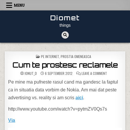
Skip to content
MENU
Diomet
things
POSTED IN
PE INTERNET
,
PROSTIA OMENEASCA
Cum te prostesc reclamele
ON CUM TE PRO
IONUT_D
6 SEPTEMBER 2012
LEAVE A COMMENT
Pe mine ma pufneste rasul cand ma gandesc la faptul
ca in situatia data vorbim de Nokia. Am mai dat peste
advertising vs. reality si am scris
aici
.
http://www.youtube.com/watch?v=pytmZV0Qs7s
Via