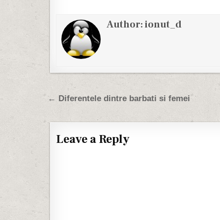
Author:
ionut_d
Post navigation
← Diferentele dintre barbati si femei
Leave a Reply