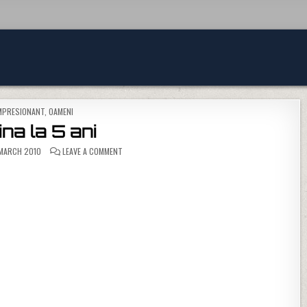
OSTED IN
MPRESIONANT
,
OAMENI
ina la 5 ani
ON EROINA LA 5 ANI
MARCH 2010
LEAVE A COMMENT