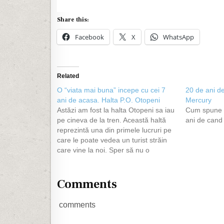
Share this:
Facebook
X
WhatsApp
Related
O “viata mai buna” incepe cu cei 7
20 de ani de
ani de acasa. Halta P.O. Otopeni
Mercury
Astăzi am fost la halta Otopeni sa iau
Cum spune si
pe cineva de la tren. Această haltă
ani de cand 
reprezintă una din primele lucruri pe
care le poate vedea un turist străin
care vine la noi. Sper să nu o
folosească niciun turist străin.
Fotografiile de mai jos spun totul.
Însă nu despre asta…
Comments
comments