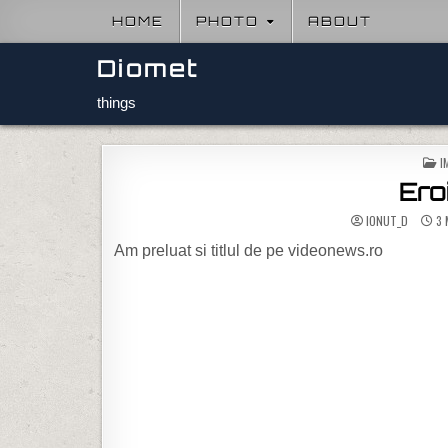
Skip to content
HOME
PHOTO
ABOUT
Diomet
things
P
I
Ero
IONUT_D
3 
Am preluat si titlul de pe videonews.ro