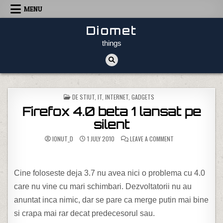
Skip to content
MENU
Diomet
things
POSTED IN
DE STIUT
,
IT, INTERNET, GADGETS
Firefox 4.0 beta 1 lansat pe
silent
ON FIREFOX 4.0 BET
IONUT_D
1 JULY 2010
LEAVE A COMMENT
Cine foloseste deja 3.7 nu avea nici o problema cu 4.0
care nu vine cu mari schimbari. Dezvoltatorii nu au
anuntat inca nimic, dar se pare ca merge putin mai bine
si crapa mai rar decat predecesorul sau.