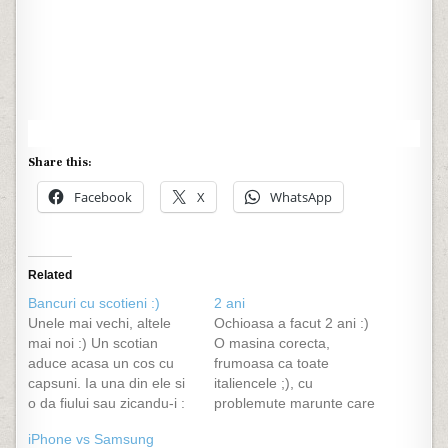
Share this:
Facebook
X
WhatsApp
Related
Bancuri cu scotieni :)
2 ani
Unele mai vechi, altele
Ochioasa a facut 2 ani :)
mai noi :) Un scotian
O masina corecta,
aduce acasa un cos cu
frumoasa ca toate
capsuni. Ia una din ele si
italiencele ;), cu
o da fiului sau zicandu-i :
problemute marunte care
- Ia fiule! restul au acelasi
mi-au scos peri albi din
iPhone vs Samsung
gust. Un scotian pe patul
cauza