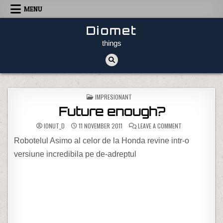
Skip to content
MENU
Diomet
things
POSTED IN
IMPRESIONANT
Future enough?
ON FUTURE ENO
IONUT_D
11 NOVEMBER 2011
LEAVE A COMMENT
Robotelul Asimo al celor de la Honda revine intr-o
versiune incredibila pe de-adreptul