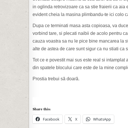
in oglinda retrovizoare ca sa stie fraierii ca aia 
evident cheia la masina plimbandu-te ici colo ca
Dupa ce terminati masa asta copioasa, va duceti
vorbind tare, si plecati naibii de acolo pentru 
cauza voastra sa nu le pice bine mancarea la sto
alte de astea de care sunt sigur ca nu stiati ca 
Tot ce e povestit mai sus este real si intamplat 
din spatele blocului care este de la mine comple
Prostia trebui să doară.
Share this:
Facebook
X
WhatsApp