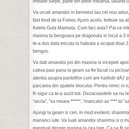
imitatie sarpe, parte din piele intoarsa, lasand
Va urcati amandoi in bemveul tau cel nou adus,
fast food de la Foisor. Ajuns acolo, trebuie sa at
fratele Guta Maimuta. Cum faci asta? Pai ce intr
masina ta bengoasa pe diagonala in locul a 3 
te-a dus data trecuta la haleala a ocupat doar 2,
bengos.
Va dati amandoi jos din masina si incepeti apoi s
cativa pasi pana la geam sa fie facuti cu picioa
atentia asupra pantofilor cum are hartistii dÄƒ p
parcarea din spatele blocului. Pentru nimic in lum
fii sigur ca
te-a
auzit toti.
Dezacoardele
sa nu le
“aiciia”, “sa moara *****”, “mancatzi-as **** ta” s
Ajungi la geam si ceri, in mod evident, shaorma c
mananci iute. Va luati amandoi shaorma si o man
eventual despre masina ta cea tare. Ca sa fii si