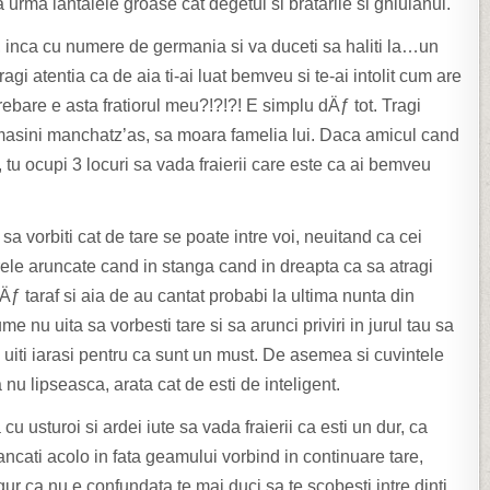
 la urma
lantaiele groase cat degetul si bratarile si ghiulanul.
 inca cu numere de germania si va duceti sa haliti la…un
ragi atentia ca de aia ti-ai luat bemveu si te-ai intolit cum are
ebare e asta fratiorul meu?!?!?! E simplu dÄƒ tot. Tragi
masini manchatz’as, sa moara famelia lui. Daca amicul cand
 tu ocupi 3 locuri sa vada fraierii care este ca ai bemveu
a vorbiti cat de tare se poate intre voi, neuitand ca cei
rele aruncate cand in stanga cand in dreapta ca sa atragi
Äƒ taraf si aia de au cantat probabi la ultima nunta din
e nu uita sa vorbesti tare si sa arunci priviri in jurul tau sa
 uiti iarasi pentru ca sunt un must. De asemea si cuvintele
a nu lipseasca, arata cat de esti de inteligent.
u usturoi si ardei iute sa vada fraierii ca esti un dur, ca
cati acolo in fata geamului vorbind in continuare tare,
gur ca nu e confundata te mai duci sa te scobesti intre dinti