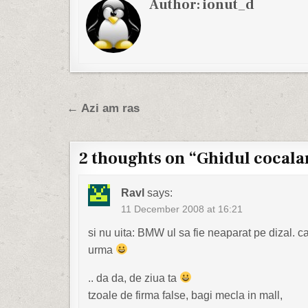
Author:
ionut_d
Post navigation
← Azi am ras
2 thoughts on “
Ghidul cocalar
Ravl
says:
11 December 2008 at 16:21
si nu uita: BMW ul sa fie neaparat pe dizal. 
urma
.. da da, de ziua ta
tzoale de firma false, bagi mecla in mall,