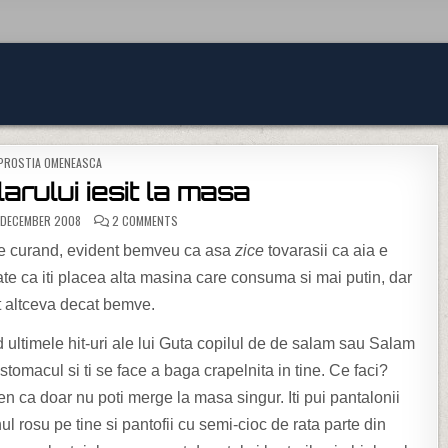
POSTED IN
PROSTIA OMENEASCA
arului iesit la masa
ON GHIDUL COCALARULUI IESIT LA MASA
 DECEMBER 2008
2 COMMENTS
a de curand, evident bemveu ca asa
zice
tovarasii ca aia e
toate ca iti placea alta masina care consuma si mai putin, dar
at altceva decat bemve.
and ultimele hit-uri ale lui Guta copilul de de salam sau Salam
ie stomacul si ti se face a baga crapelnita in tine. Ce faci?
en ca doar nu poti merge la masa singur. Iti pui pantalonii
ul rosu pe tine si pantofii cu semi-cioc de rata parte din