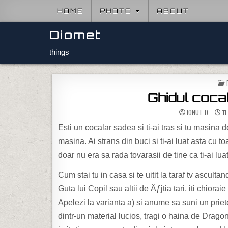
Skip to content
HOME
PHOTO
ABOUT
Diomet
things
Ghidul cocal
IONUT_D
11
Esti un cocalar sadea si ti-ai tras si tu masin
masina. Ai strans din buci si ti-ai luat asta cu 
doar nu era sa rada tovarasii de tine ca ti-ai lu
Cum stai tu in casa si te uitit la taraf tv ascult
Guta lui Copil sau altii de Äƒjtia tari, iti chiora
Apelezi la varianta a) si anume sa suni un priet
dintr-un material lucios, tragi o haina de Dragon