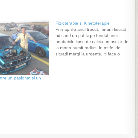
Fizioterapie si Kinetoterapie
Prin aprilie anul trecut, mi-am fisurat
ridicand un pat si pe fondul unei
peobabile lipse de calciu un oscior de
la mana numit radius. In astfel de
situatii mergi la urgente, iti face o
radiografie, iti da vestea rea si iti
tranteste un gips impreuna cu pastile
menite sa iti…
ntre un pasionat si un