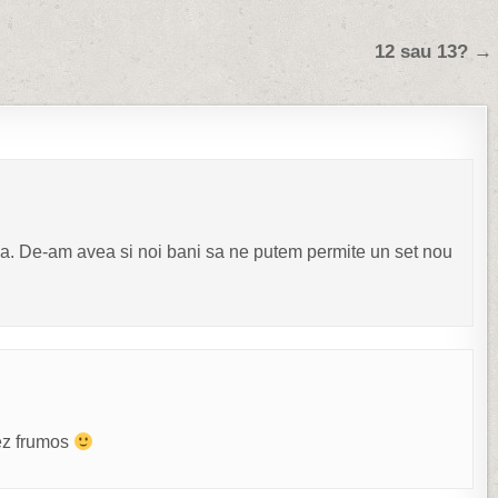
12 sau 13? →
iua. De-am avea si noi bani sa ne putem permite un set nou
ez frumos