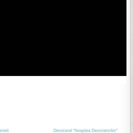
eretii
Devorand “Noaptea Devoratorilor”