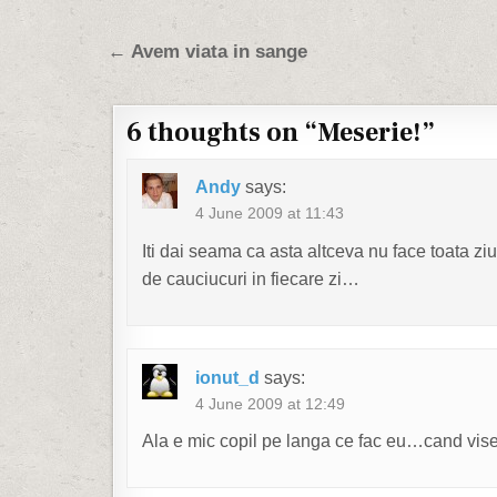
Post navigation
← Avem viata in sange
6 thoughts on “
Meserie!
”
Andy
says:
4 June 2009 at 11:43
Iti dai seama ca asta altceva nu face toata z
de cauciucuri in fiecare zi…
ionut_d
says:
4 June 2009 at 12:49
Ala e mic copil pe langa ce fac eu…cand vis