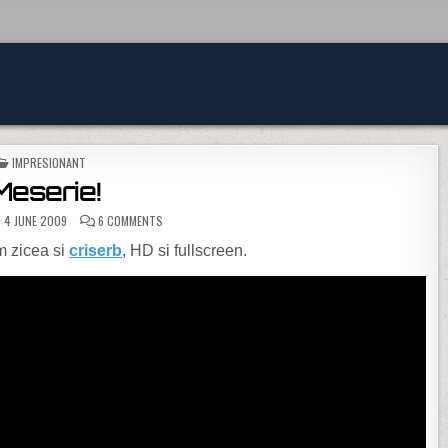
POSTED IN
IMPRESIONANT
Meserie!
ON MESERIE!
4 JUNE 2009
6 COMMENTS
m zicea si
criserb
, HD si fullscreen.