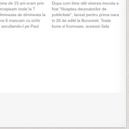
bine de 15 ani eram prin
Dupa cum bine stiti vinerea trecuta a
 incepeam orele la 7
fost "Noaptea devoratorilor de
Dimineata de dimineata la
publicitate", lansat pentru prima oara
ora 6 mancam cu ochii
in 26 de editii la Bucuresti. Toate
 ascultandu-l pe Paul
bune si frumoase, aceeasi Sala
matinalul de la Radio
Polivalenta(pe care eu am vazut-o
alitati. In fiecare
pentru prima oara), un DJ fracez,
scultam Europe - The
care ne-a incantat si cu "muzica"
tdown, o melodie a…
autohtona, adica manele, el fiind…