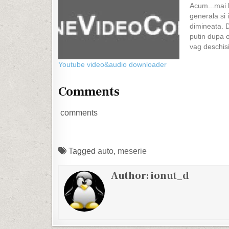
Acum...mai 
generala si
dimineata. 
putin dupa 
vag deschisi
Grigoriu la 
Youtube video&audio downloader
Romania Actu
dimineata a
Final Coun
Comments
comments
Tagged
auto
,
meserie
Author:
ionut_d