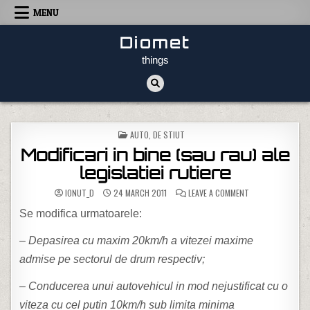
Skip to content
MENU
Diomet
things
POSTED IN
AUTO
,
DE STIUT
Modificari in bine (sau rau) ale
legislatiei rutiere
ON MODIFICARI IN 
IONUT_D
24 MARCH 2011
LEAVE A COMMENT
Se modifica urmatoarele:
– Depasirea cu maxim 20km/h a vitezei maxime
admise pe sectorul de drum respectiv;
– Conducerea unui autovehicul in mod nejustificat cu o
viteza cu cel putin 10km/h sub limita minima