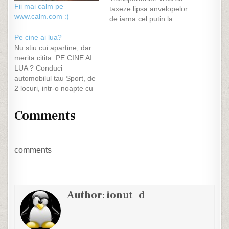
Fii mai calm pe
taxeze lipsa anvelopelor
www.calm.com :)
de iarna cel putin la
masinile de transport
Pe cine ai lua?
marfa si calatori, urmand
Nu stiu cui apartine, dar
sa oblige si pe cei cu
merita citita. PE CINE AI
autoturisme sa fie
LUA ? Conduci
echipati corespunsator.
automobilul tau Sport, de
Eu sunt de acord.
2 locuri, intr-o noapte cu
Cauciucuri de vara am o
o furtuna teribila. Treci pe
marca italiana foarte
langa o statie de autobuz,
foarte buna, dar care…
Comments
unde se afla 3persoane
asteptand: 1. O batrana
bolnava pe moarte 2. Un
vechi prieten, care, odata,
comments
ti-a…
Author:
ionut_d