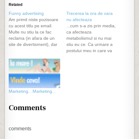
Related
Funny advertising
Trecerea la ora de vara
Am primit niste pozisoare
nu afecteaza
cu acest titlu pe email.
...cum s-a zis prin media,
Multe nu stiu la ce fac
ca afecteaza
reclama (in afara de un
metabolismul si nu mai
site de divertisment), dar
stiu eu ce. Ca urmare a
sunt funny. Folosesc
postului meu in care va
pentru a le afisa noua
anuntam de asta, Ravl a
mea galerie :)
vrut sa imi atraga atentia
ca am scris prostii :) Ravl:
"sa dormim cu o ora mai
putin pentru ca se trece
la…
Marketing…Marketing…
Comments
comments