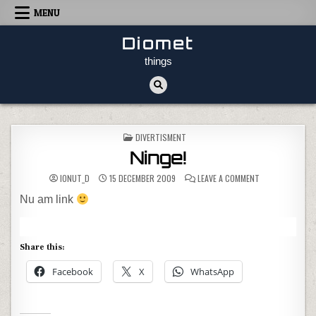
Skip to content
MENU
Diomet
things
POSTED IN
DIVERTISMENT
Ninge!
ON NINGE!
IONUT_D
15 DECEMBER 2009
LEAVE A COMMENT
Nu am link
Share this:
Facebook
X
WhatsApp