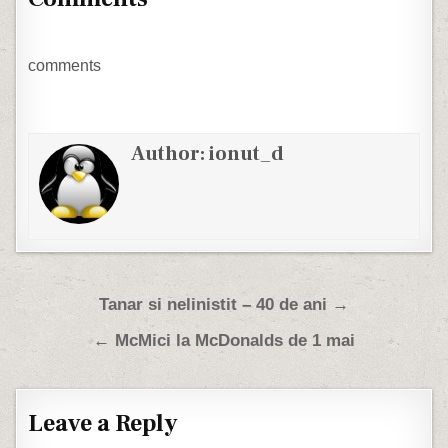
acoperire logica. Sa
zicem ca benzinaria Gigi
SRL incaseaza lunar
aproximativ 99 de lei.…
comments
Author:
ionut_d
Post navigation
Tanar si nelinistit – 40 de ani →
← McMici la McDonalds de 1 mai
Leave a Reply