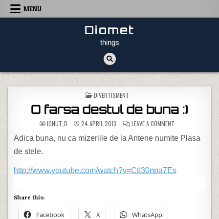
Skip to content
MENU
Diomet
things
POSTED IN
DIVERTISMENT
O farsa destul de buna :)
ON O FARSA DESTU
IONUT_D
24 APRIL 2013
LEAVE A COMMENT
Adica buna, nu ca mizeriile de la Antene numite Plasa
de stele.
http://www.youtube.com/watch?v=CtI30npa7Es
Share this:
Facebook
X
WhatsApp