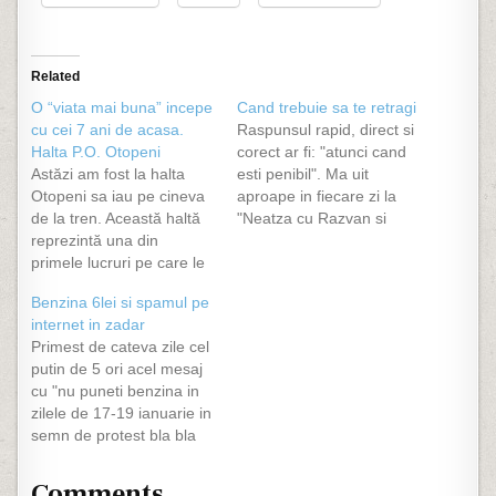
Related
O “viata mai buna” incepe
Cand trebuie sa te retragi
cu cei 7 ani de acasa.
Raspunsul rapid, direct si
Halta P.O. Otopeni
corect ar fi: "atunci cand
Astăzi am fost la halta
esti penibil". Ma uit
Otopeni sa iau pe cineva
aproape in fiecare zi la
de la tren. Această haltă
"Neatza cu Razvan si
reprezintă una din
Dani", o emisiune buna.
primele lucruri pe care le
Nu stiu in schimb ce tot
poate vedea un turist
au si de ce ii invita pe
Benzina 6lei si spamul pe
străin care vine la noi.
Savoy, acea formatie care
internet in zadar
Sper să nu o folosească
a fost buna candva in
Primest de cateva zile cel
niciun turist străin.
urma si…
putin de 5 ori acel mesaj
Fotografiile de mai jos
cu "nu puneti benzina in
spun totul. Însă nu despre
zilele de 17-19 ianuarie in
asta…
semn de protest bla bla
bla". O initiativa buna la
origine dar fara nici o
Comments