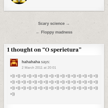
Post navigation
Scary science →
← Floppy madness
1 thought on “
O sperietura
”
hahahaha
says:
2 March 2011 at 20:01
=)) =)) =)) =)) =)) =)) =)) =)) =)) =)) =)) =)) =)) =)) =)) =))
=)) =)) =)) =)) =)) =)) =)) =)) =)) =)) =)) =)) =)) =)) =)) =))
=)) =)) =)) =)) =)) =)) =)) =)) =)) =)) =)) =)) =)) =)) =)) =))
=))