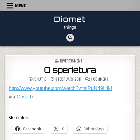
Skip to content
MENU
Diomet
things
POSTED IN
DIVERTISMENT
O sperietura
ON O SPERIETURA
IONUT_D
8 FEBRUARY 2011
1 COMMENT
http://www.youtube.com/watch?v=siPuN49HlkI
via
Criserb
Share this:
Facebook
X
WhatsApp