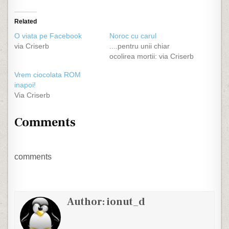
Related
O viata pe Facebook
Noroc cu carul
via Criserb
....pentru unii chiar
ocolirea mortii: via Criserb
Vrem ciocolata ROM
inapoi!
Via Criserb
Comments
comments
Author:
ionut_d