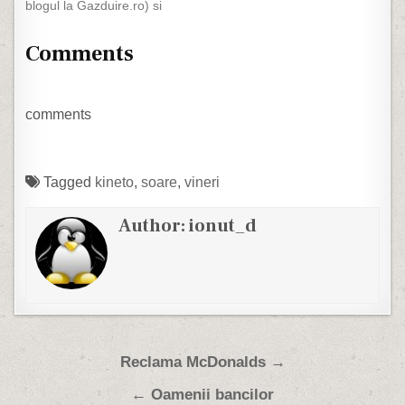
blogul la Gazduire.ro) si
Nu,…
nu are ca punct de
pornire doar problema ce
Comments
o voi posta mai jos, este
ceva ce voiam sa fac dar
nu am avut timp. Am
spus-o in nenumarate
comments
randuri si o voi…
Tagged
kineto
,
soare
,
vineri
Author:
ionut_d
Post navigation
Reclama McDonalds →
← Oamenii bancilor