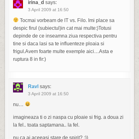
irina_d
says:
3 April 2009 at 16:50
Tocmai vorbeam de IT vs. Filo. Imi place sa
despic firul (subiectul)in cat mai multe:)Totusi
depinde de ce inseamna ziua respectiva pentru
tine si daca lasi sa te influenteze ploaia si
frigul.Avem foarte multe exemple aici…Asta e
ruptura 8 in fir:)
Ravl
says:
3 April 2009 at 16:50
nu…
imagineaza ti o zi naspa cu ploaie si frig. a doua zi
la fel.. toata saptamana.. la fel.
nu ca ai aceeasi stare de spirit? :))