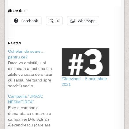
Share this:
Facebook
X
WhatsApp
Related
Ochelari de soare…
pentru ce?
Daca va amintiti, luni
dimineata a fost una din
zilele cu ceata de o taiai
#3devineri – 5 noiembrie
cu sabia. Mergand spre
2021
serviciu vad o
domnisoara, intr-o
Campania “URASC
masina a carei marca
NESIMTIREA”
creeaza dispute dar un
Este o campanie
model care costa foarte
demarata ca urmarea a
mult, cu o culoare a
campaniei D-lui Adrian
parului ca a paiului si
Alexandrescu (care are
cu...ochelari de soare.