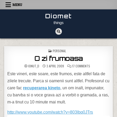
Skip to content
MENU
Diomet
things
POSTED IN
PERSONAL
O zi frumoasa
ON O ZI FRUMOASA
IONUT_D
3 APRIL 2009
17 COMMENTS
Este vineri, este soare, este frumos, este altfel fata de
zilele trecute. Parca si oamenii sunt altfel. Profesorul cu
care fac
recuperarea kineto
, un om inalt, impunator,
cu barvba si o voce grava azi a vorbit o gramada, a ras,
m-a tinut cu 10 minute mai mult.
http://www.youtube.com/watch?v=803lbq0JTrs