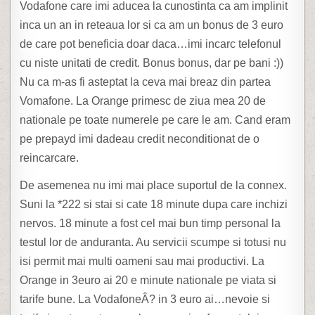
Vodafone care imi aducea la cunostinta ca am implinit
inca un an in reteaua lor si ca am un bonus de 3 euro
de care pot beneficia doar daca…imi incarc telefonul
cu niste unitati de credit. Bonus bonus, dar pe bani :))
Nu ca m-as fi asteptat la ceva mai breaz din partea
Vomafone. La Orange primesc de ziua mea 20 de
nationale pe toate numerele pe care le am. Cand eram
pe prepayd imi dadeau credit neconditionat de o
reincarcare.
De asemenea nu imi mai place suportul de la connex.
Suni la *222 si stai si cate 18 minute dupa care inchizi
nervos. 18 minute a fost cel mai bun timp personal la
testul lor de anduranta. Au servicii scumpe si totusi nu
isi permit mai multi oameni sau mai productivi. La
Orange in 3euro ai 20 e minute nationale pe viata si
tarife bune. La VodafoneÂ? in 3 euro ai…nevoie si