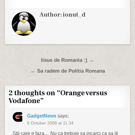
Author:
ionut_d
Post navigation
Iisus de Romania :) →
← Sa radem de Politia Romana
2 thoughts on “
Orange versus
Vodafone
”
GadgetNews
says:
6 October 2008 at 11:34
Stii care e faza… Nu ca trebuie sa incarci ca sa iti