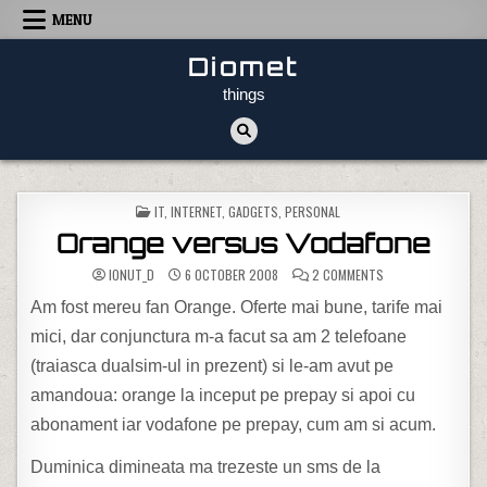
Skip to content
MENU
Diomet
things
POSTED IN
IT, INTERNET, GADGETS
,
PERSONAL
Orange versus Vodafone
ON ORANGE VERSU
IONUT_D
6 OCTOBER 2008
2 COMMENTS
Am fost mereu fan Orange. Oferte mai bune, tarife mai
mici, dar conjunctura m-a facut sa am 2 telefoane
(traiasca dualsim-ul in prezent) si le-am avut pe
amandoua: orange la inceput pe prepay si apoi cu
abonament iar vodafone pe prepay, cum am si acum.
Duminica dimineata ma trezeste un sms de la