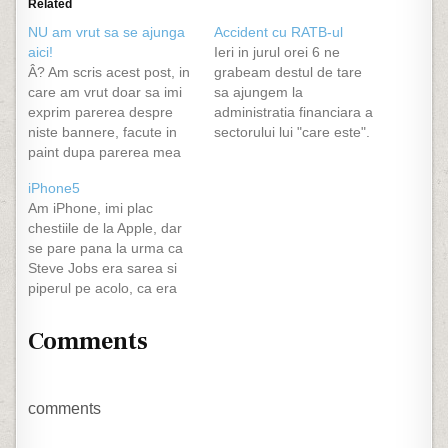
Related
NU am vrut sa se ajunga
Accident cu RATB-ul
aici!
Ieri in jurul orei 6 ne
Â? Am scris acest post, in
grabeam destul de tare
care am vrut doar sa imi
sa ajungem la
exprim parerea despre
administratia financiara a
niste bannere, facute in
sectorului lui "care este".
paint dupa parerea mea
Care va sa zica plecam
si cu o idee ce nu
noi de acasa, ajungem la
iPhone5
exceleaza, si nici pe
giratoriul de la
Am iPhone, imi plac
departe nu am vrut sa se
Universitate pe banda a
chestiile de la Apple, dar
ajunga la ceva ca aici.
doua cu intentia de a
se pare pana la urma ca
(cititi comentariile) Nu am
merge spre
Steve Jobs era sarea si
vrut sa se…
Kogalniceanu. Dupa cum
piperul pe acolo, ca era
bine stiti, lumea…
omul cu viziunea. A
aparut mult asteptatul
Comments
iPhone5, asta dupa ce
foarte multi il doreau de
anul trecut cand dupa
cum era si logic trebuia…
comments