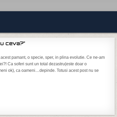
 cu ceva?”
“Va pot ajuta totusi cu ceva?”
e acest pamant, o specie, sper, in plina evolutie. Ce ne-am
ei?! Ca soferi sunt un total dezastru(este doar o
ameni ok), ca oameni…depinde. Totusi acest post nu se
 CU CEVA?”