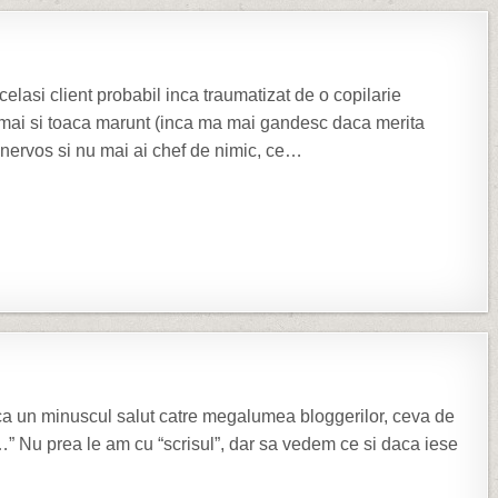
Pe valuri
celasi client probabil inca traumatizat de o copilarie
i ii mai si toaca marunt (inca ma mai gandesc daca merita
 nervos si nu mai ai chef de nimic, ce…
Hello world!
a ca un minuscul salut catre megalumea bloggerilor, ceva de
i…” Nu prea le am cu “scrisul”, dar sa vedem ce si daca iese