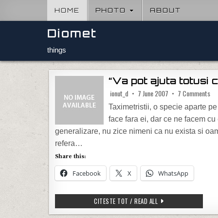
Skip to content
HOME
PHOTO
ABOUT
Diomet
things
“Va pot ajuta totusi
on 
ionut_d
7 June 2007
7 Comments
Taximetristii, o specie aparte p
face fara ei, dar ce ne facem cu 
generalizare, nu zice nimeni ca nu exista si o
refera…
Share this:
Facebook
X
WhatsApp
“VA POT AJUTA TOTUSI
CITESTE TOT / READ ALL