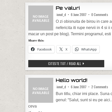
Pe valuri
on 
ionut_d
6 June 2007
0 Comments
O zi obisnuita de birou in care a
nefericita iti rupe nervii in 4 s
macar un post pe blog). Termini programul, esti
Share this:
Facebook
X
WhatsApp
PE VALURI
CITESTE TOT / READ ALL
Hello world!
on 
ionut_d
6 June 2007
2 Comments
Bun titlu, chiar imi place. Sun
genul: “Salut, sunt si eu pe aic
ceva