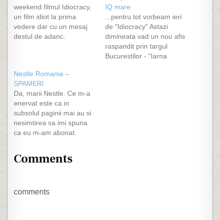
weekend filmul Idiocracy,
IQ mare
un film idiot la prima
...pentru tot vorbeam ieri
vedere dar cu un mesaj
de "Idiocracy" Astazi
destul de adanc.
dimineata vad un nou afis
Urmarindu-l veti vedea ce
raspandit prin targul
se intampla daca lasam
Bucurestilor - "Iarna
manelarimea sa se
manelelor". Un afis de 2
Nestle Romania –
inmulteasca exponential.
bani, facut de un manelar
SPAMERI
Ar trebui data o lege prin
cu putine cunostinte in
Da, marii Nestle. Ce m-a
care sa nu mai aiba voie
Photoshop sau Corel,
enervat este ca in
sa se inmulteasca, sa
unde manelari de frunte
subsolul paginii mai au si
le…
sunt insirati ca la apel,
nesimtirea sa imi spuna
care mai de care cu
ca eu m-am abonat.
poze…
Cand? Joi dupa
Miercurea-Ciuc poate.
Comments
Le-am dat reply cu
aceasta intrebare. Va
anunt daca vor binevoi sa
raspunda. Acest mesaj v-
comments
a fost trimis ca urmare a
inregistrarii