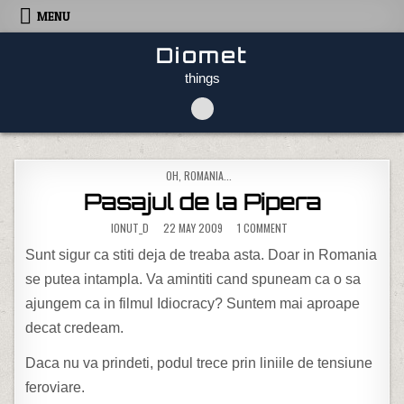
Skip to content
MENU
Diomet
things
POSTED IN
OH, ROMANIA...
Pasajul de la Pipera
ON PASAJUL DE LA PIPERA
IONUT_D
22 MAY 2009
1 COMMENT
Sunt sigur ca stiti deja de treaba asta. Doar in Romania
se putea intampla. Va amintiti cand spuneam ca o sa
ajungem ca in filmul Idiocracy? Suntem mai aproape
decat credeam.
Daca nu va prindeti, podul trece prin liniile de tensiune
feroviare.