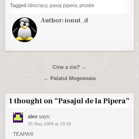
dumneavoastra…
Tagged
idiocracy
,
pasaj pipera
,
prostie
Author:
ionut_d
Post navigation
Cine a zis? →
← Palatul Mogosoaia
1 thought on “
Pasajul de la Pipera
”
alex
says:
25 May 2009 at 19:18
TEAPA!!!