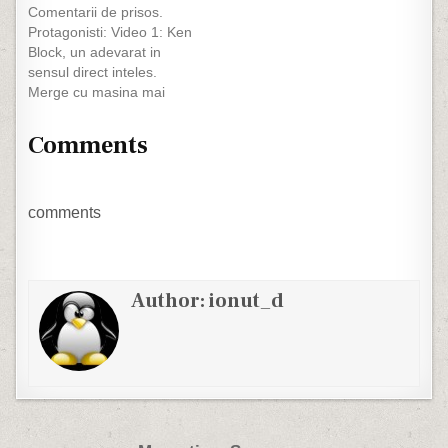
Comentarii de prisos.
absurd ar durea prostia o
Protagonisti: Video 1: Ken
buna parte din Romania
Block, un adevarat in
ar fi in doliu. Priviti si
sensul direct inteles.
cruciti-va:
Merge cu masina mai
bine decat merg eu pe jos
:)) Video 2: Niste nulitati
Comments
care nu reprezinta nimic
fara masina, bmw-uri
despre care nu stiu nimic.
comments
Author:
ionut_d