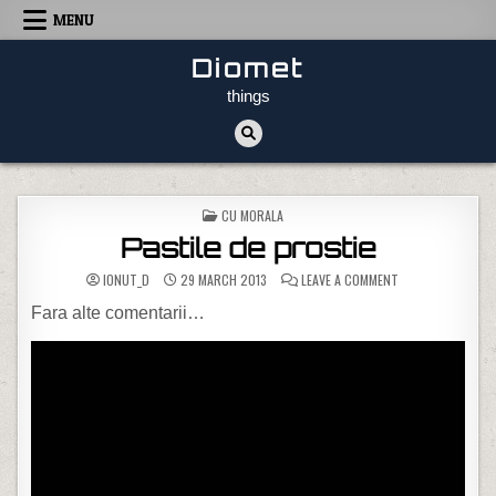
Skip to content
MENU
Diomet
things
POSTED IN
CU MORALA
Pastile de prostie
ON PASTILE DE P
IONUT_D
29 MARCH 2013
LEAVE A COMMENT
Fara alte comentarii…