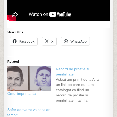
Share this:
Facebook
X
WhatsApp
Related
Record de prostie si
penibilitate
Astazi am primit de la Ana
un link pe care eu l-am
catalogat ca fiind un
Omul imprimanta
record de prostie si
penibilitate intalnita
vreodata, si cum era de
Sofer adevarat vs cocalari
asteptat, la noi in
tampiti
Romanica. Daca prin