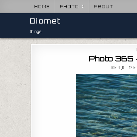
Skip to content
HOME
PHOTO
ABOUT
Diomet
things
Photo 365 –
IONUT_D
12 N