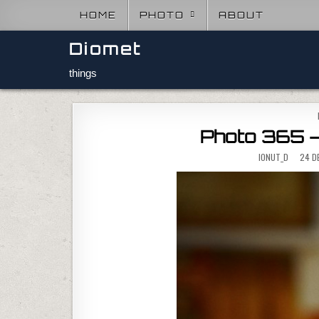
Skip to content
HOME
PHOTO
ABOUT
Diomet
things
Photo 365 –
IONUT_D
24 DE