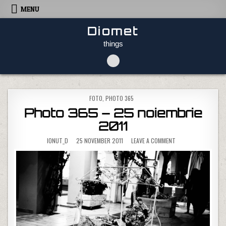
Skip to content
MENU
Diomet
things
POSTED IN
FOTO
,
PHOTO 365
Photo 365 – 25 noiembrie
2011
ON PHOTO 365 – 25 
IONUT_D
25 NOVEMBER 2011
LEAVE A COMMENT