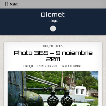
Skip to content
MENU
Diomet
things
POSTED IN
FOTO
,
PHOTO 365
Photo 365 – 9 noiembrie
2011
ON PHOTO 365 – 9 N
IONUT_D
9 NOVEMBER 2011
LEAVE A COMMENT