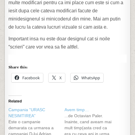
multe modificari pentru ca imi place cum este si cum a
iesit dupa cele cateva modificari facute de
minidesignerul si minicoderul din mine. Mai am putin
de lucru la cateva lucruri vizuale si cam asta e.
Important insa nu este doar designul cat si noile
“scrieri” care vor vrea sa fie altfel.
Share this:
Facebook
X
WhatsApp
Related
Campania “URASC
Avem timp…
NESIMTIREA”
...de Octavian Paler.
Este o campanie
Inainte, cand aveam mai
demarata ca urmarea a
mult timp(asta cred ca
campaniei D-lui Adrian
era cu ceva ani in urma,