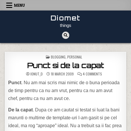
Skip to content
MENU
Diomet
things
POSTED IN
BLOGGING
,
PERSONAL
Punct si de la capat
ON PUNCT SI DE LA
IONUT_D
18 MARCH 2009
4 COMMENTS
Punct
. Nu am mai scris mai nimic de o buna perioada
de timp pentru ca nu am vrut, pentru ca nu am avut
chef, pentru ca nu am avut ce.
De la capat
. Dupa ce am cautat si testat si luat la bani
marunti o multime de template-uri l-am gasit si pe cel
ideal, ma rog “aproape” ideal. Nu a trebuit sa ii fac prea