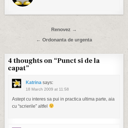
Post navigation
Renovez →
← Ordonanta de urgenta
4 thoughts on “
Punct si de la
capat
”
Katrina
says:
18 March 2009 at 11:58
Astept cu interes sa pui in practica ultima parte, aia
cu “scrierile” altfel